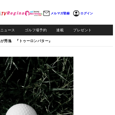
メルマガ登録
ログイン
Sニュース
ゴルフ場予約
連載
プレゼント
感が秀逸 『トゥーロンパター』