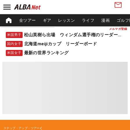
全ツアー
ギア
レッスン
ライフ
漫画
ゴルフ
メルマガ登録
松山英樹ら出場 ウィンダム選手権のリーダーボード
米国男子
北海道meijiカップ リーダーボード
国内女子
最新の世界ランキング
米国女子
ステップ・アップ・ツアー