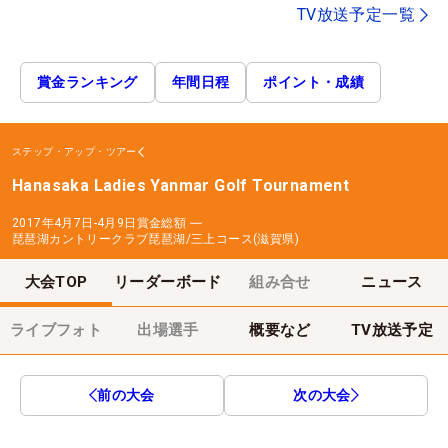
TV放送予定一覧
賞金ランキング
年間日程
ポイント・成績
ステップ・アップ・ツアー
Hanasaka Ladies Yanmar Golf Tournament
2017年4月7日-4月9日
賞金総額
―
琵琶湖カントリークラブ琵琶湖/三上コース(滋賀県)
大会TOP
リーダーボード
組み合せ
ニュース
ライブフォト
出場選手
概要など
TV放送予定
前の大会
次の大会