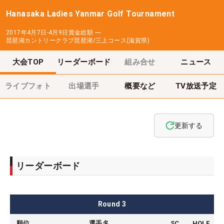
Hanasaka Ladies Yanmar Golf Tournament
2017年4月7日-4月9日
賞金総額
―
琵琶湖カントリークラブ琵琶湖/三上コース(滋賀県)
大会TOP
リーダーボード
組み合せ
ニュース
ライブフォト
出場選手
概要など
TV放送予定
更新する
リーダーボード
Round
3
順位
選手名
SC
HOLE