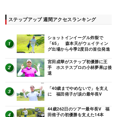
ステップアップ 週間アクセスランキング
ショットインイーグル炸裂で
1
「65」 森本天がウェイティン
グ出場から今季2度目の首位発進
宮田成華がステップ初優勝に王
2
手 ホステスプロの小林夢果は後
退
「40歳までやめないで」を支え
3
に 福田侑子が涙の最年長V
44歳262日のツアー最年長V 福
4
田侑子の初優勝を支えた14本