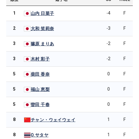
1
-4
F
山内 日菜子
2
-3
F
大和 笑莉奈
3
-2
F
篠原 まりあ
3
-2
F
木村 彩子
5
0
F
柴田 香奈
5
0
F
福山 恵梨
5
0
F
曽田 千春
8
1
F
チャン・ウェイウェイ
8
1
F
O.サタヤ