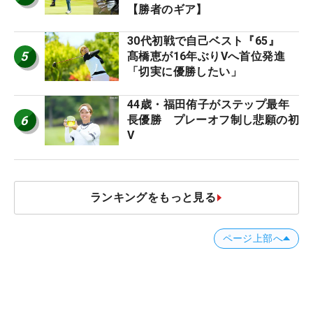
【勝者のギア】
30代初戦で自己ベスト『65』
5
髙橋恵が16年ぶりVへ首位発進
「切実に優勝したい」
44歳・福田侑子がステップ最年
6
長優勝 プレーオフ制し悲願の初
V
ランキングをもっと見る
ページ上部へ