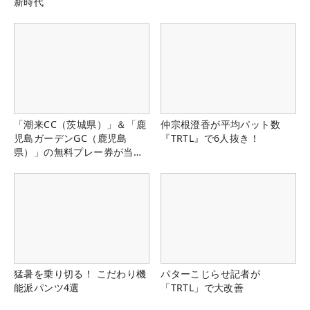
新時代
「潮来CC（茨城県）」＆「鹿
仲宗根澄香が平均パット数
児島ガーデンGC（鹿児島
『TRTL』で6人抜き！
県）」の無料プレー券が当た
る！！
猛暑を乗り切る！ こだわり機
パターこじらせ記者が
能派パンツ4選
「TRTL」で大改善