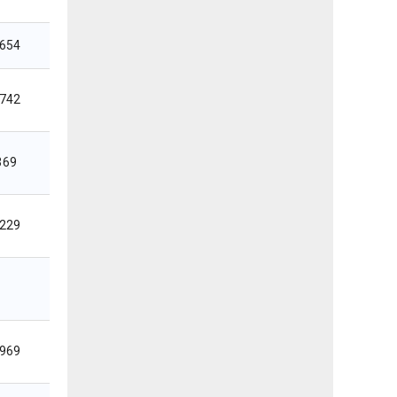
,654
,742
369
,229
,969