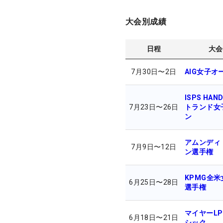
大会別成績
日程
大会
7月30日
〜
2日
AIG女子オ
ISPS HAN
7月23日
〜
26日
トランド女
ン
アムンディ
7月9日
〜
12日
ン選手権
KPMG全
6月25日
〜
28日
選手権
マイヤーLP
6月18日
〜
21日
シック