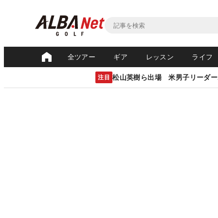
全ツアー
ギア
レッスン
ライフ
松山英樹ら出場 米男子リーダー
注目