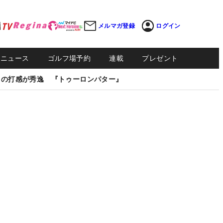
メルマガ登録
ログイン
Sニュース
ゴルフ場予約
連載
プレゼント
しの打感が秀逸 『トゥーロンパター』