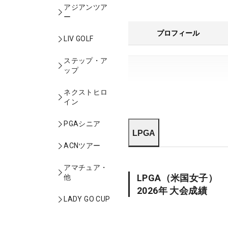
アジアンツア
ー
プロフィール
LIV GOLF
ステップ・ア
ップ
ネクストヒロ
イン
PGAシニア
LPGA
ACNツアー
アマチュア・
LPGA
（米国女子）
他
2026
年 大会成績
LADY GO CUP