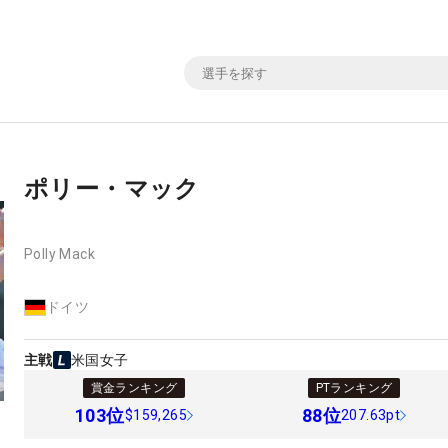
ポリー・マック
Polly Mack
ドイツ
主戦
米国女子
賞金ランキング
PTランキング
103
位
88
位
$159,265
207.63pt