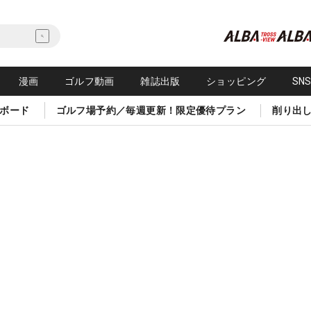
漫画
ゴルフ動画
雑誌出版
ショッピング
SN
ボード
ゴルフ場予約／毎週更新！限定優待プラン
削り出