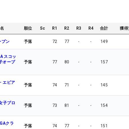
名
順位
Sc
R1
R2
R3
R4
合計
獲得
ープン
予落
72
77
-
-
149
DA スコッ
子オープ
予落
77
80
-
-
157
・エビア
予落
74
71
-
-
145
米女子プロ
予落
73
81
-
-
154
GAクラ
予落
74
77
-
-
151