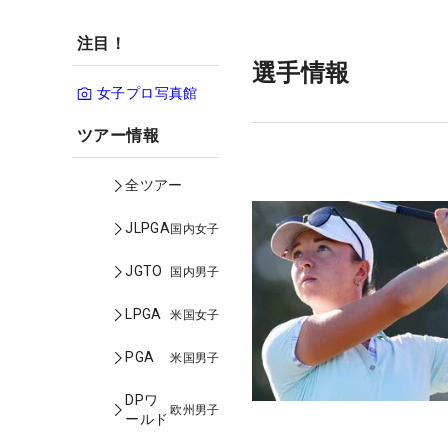
注目！
選手情報
女子プロ写真館
ツアー情報
全ツアー
JLPGA
国内女子
JGTO
国内男子
LPGA
米国女子
PGA
米国男子
DPワ
欧州男子
ールド