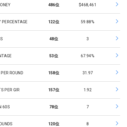
MONEY
486
位
$468,461
Y PERCENTAGE
122
位
59.88%
ES
48
位
3
ENTAGE
53
位
67.94%
 PER ROUND
158
位
31.97
S PER GIR
157
位
1.92
N 60S
78
位
7
ROUNDS
120
位
8