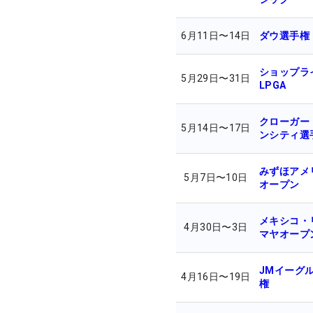
6月11日
〜
14日
ダウ選手権
ショップラ
5月29日
〜
31日
LPGA
クローガー
5月14日
〜
17日
ンシティ選
みずほアメ
5月7日
〜
10日
オープン
メキシコ・
4月30日
〜
3日
マヤオープ
JMイーグル
4月16日
〜
19日
権