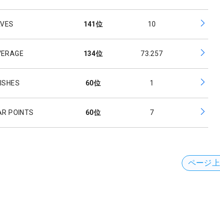
AVES
141
位
10
VERAGE
134
位
73.257
NISHES
60
位
1
AR POINTS
60
位
7
ページ