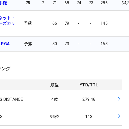
手権
75
-2
71
68
74
73
286
$4,
ネット・
ーズカッ
予落
66
79
-
-
145
PGA
予落
80
73
-
-
153
キング
順位
YTD/TTL
G DISTANCE
4
位
279.46
ES
94
位
113