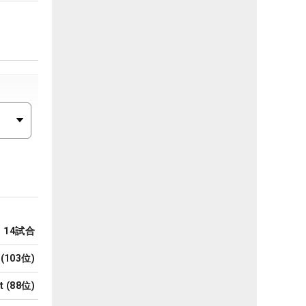
14
試合
(
103
位)
t
(
88
位)