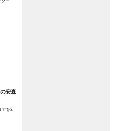
ンダーま
歳の安森
コアを2