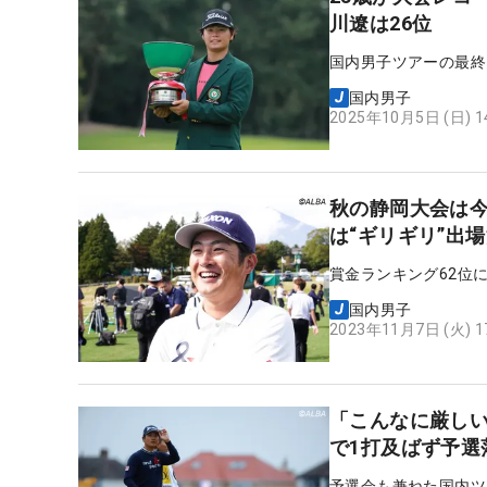
川遼は26位
国内男子ツアーの最終
国内男子
2025年10月5日 (日) 
秋の静岡大会は今
は“ギリギリ”出
賞金ランキング62位
国内男子
2023年11月7日 (火) 
「こんなに厳し
で1打及ばず予選
予選会も兼ねた国内ツ