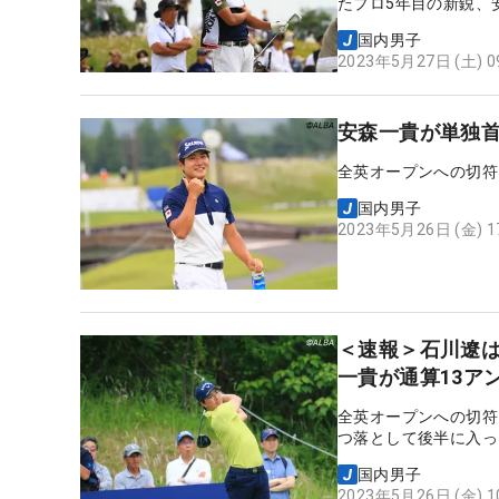
たプロ5年目の新鋭、
で伸ばして2位に3打
国内男子
2023年5月27日 (土) 
安森一貴が単独首
全英オープンへの切符
国内男子
2023年5月26日 (金) 
＜速報＞石川遼は
一貴が通算13ア
全英オープンへの切符
つ落として後半に入っ
国内男子
2023年5月26日 (金) 