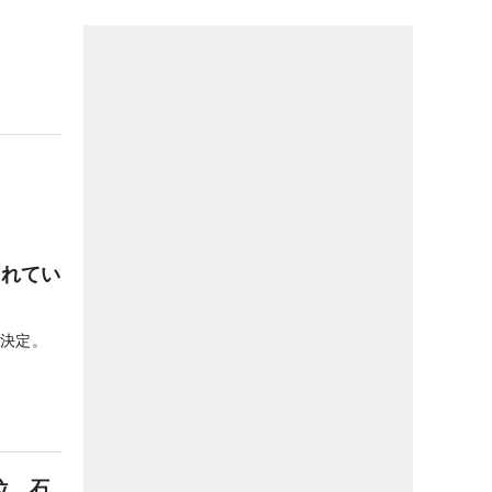
されてい
が決定。
位、石