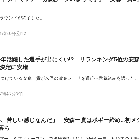
ラウンドが終了した。
12
14時20分
年活躍した選手が出にくい!? リランキング5位の安
場決定に安堵
につけている安森一貴が来季の賞金シードを獲得へ意気込みを語った。
1
17時47分
い、苦しい感じなんだ」 安森一貴はボギー締め…初メ
落ち
アー「ミズノオープン」で出場権を手にした安森一貴。初めての大舞