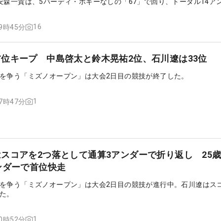
安森一貴は、5バーディ・ボギーなしの「67」で回り、トータル14ア
差の単独首位を守った。
16
09時45分
位キープ 中島啓太と鈴木晃祐2位、石川遼は33位
を争う「ミズノオープン」は大会2日目の競技が終了した。
1
17時47分
スコアを2つ落として通算3アンダーで折り返し 25
ンダーで首位快走
を争う「ミズノオープン」は大会2日目の競技が進行中。石川遼はス
た。
1
10時52分