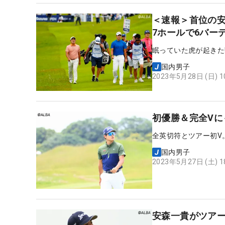
＜速報＞首位の安
7ホールで6バー
眠っていた虎が起きた
国内男子
2023年5月28日 (日) 
初優勝＆完全Vに
全英切符とツアー初V
国内男子
2023年5月27日 (土) 
安森一貴がツアー