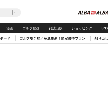
漫画
ゴルフ動画
雑誌出版
ショッピング
SN
ボード
ゴルフ場予約／毎週更新！限定優待プラン
削り出