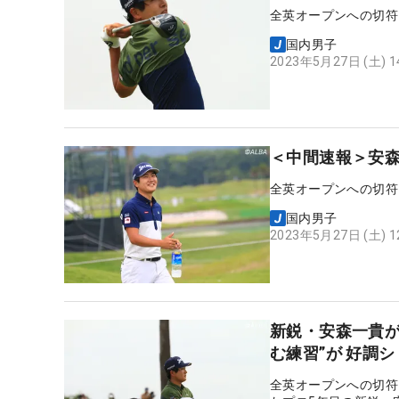
全英オープンへの切符
国内男子
2023年5月27日 (土) 
＜中間速報＞安森
全英オープンへの切符
国内男子
2023年5月27日 (土) 
新鋭・安森一貴が
む練習”が 好調
全英オープンへの切符