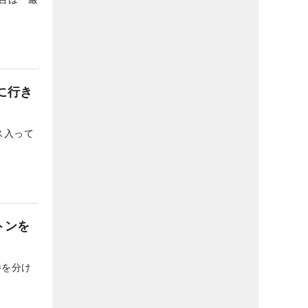
に行き
ス入って
トンを
勝を分け