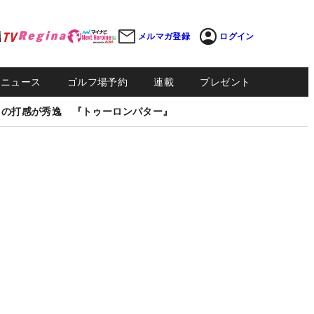
メルマガ登録
ログイン
Sニュース
ゴルフ場予約
連載
プレゼント
しの打感が秀逸 『トゥーロンパター』