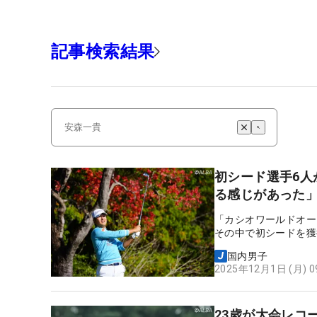
記事検索結果
初シード選手6人
る感じがあった
「カシオワールドオー
その中で初シードを獲
国内男子
2025年12月1日 (月) 
23歳が大会レコ