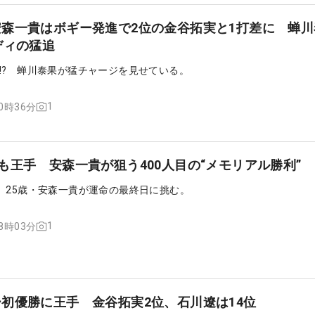
森一貴はボギー発進で2位の金谷拓実と1打差に 蝉川
ディの猛追
!? 蝉川泰果が猛チャージを見せている。
1
10時36分
も王手 安森一貴が狙う400人目の“メモリアル勝利”
。25歳・安森一貴が運命の最終日に挑む。
1
18時03分
初優勝に王手 金谷拓実2位、石川遼は14位