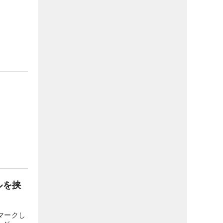
ルを挟
マークし