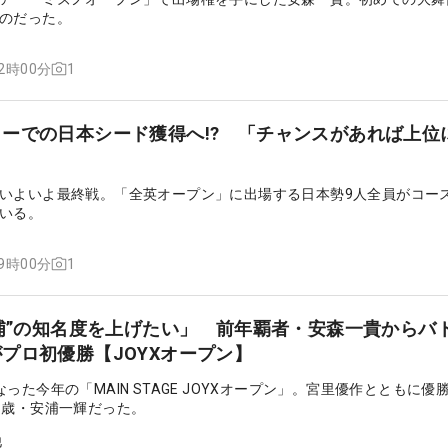
のだった。
1
12時00分
ーでの日本シード獲得へ!? 「チャンスがあれば上位
いよいよ最終戦。「全英オープン」に出場する日本勢9人全員がコー
いる。
1
09時00分
“浦”の知名度を上げたい」 前年覇者・安森一貴からバ
プロ初優勝【JOYXオープン】
った今年の「MAIN STAGE JOYXオープン」。宮里優作とともに優
8歳・安浦一輝だった。
他