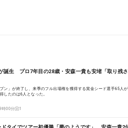
が誕生 プロ7年目の28歳・安森一貴も安堵「取り残
」
プン」が終了し、来季のフル出場権を獲得する賞金シード選手65人
得したのは6人となった。
1
09時00分
ードタイでツアー初優勝「夢のようです」 安森一貴2