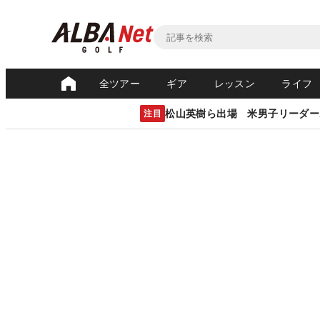
全ツアー
ギア
レッスン
ライフ
松山英樹ら出場 米男子リーダー
注目