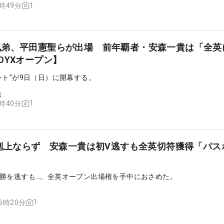
1
7時49分
兄弟、平田憲聖らが出場 前年覇者・安森一貴は「全英
OYXオープン】
ント”が9日（日）に開幕する。
他
1
8時40分
下剋上ならず 安森一貴は初V逃すも全英切符獲得「パス
勝を逃すも…。全英オープン出場権を手中におさめた。
1
16時20分