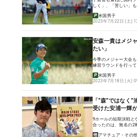
しく」、「苦しい」も
米国男子
2023年7月22日 (土) 
安森一貴はメジャ
たい」
今季のメジャー大会も
練習ラウンドを行って
米国男子
2023年7月18日 (火) 
「“森”ではなく
受けた安浦一輝が
9ホールの短期決戦とな
合ったのは、無名の2
アマチュア・その