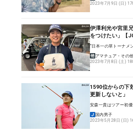
2023年7月9日 (日) 1
伊澤利光や宮里
をつけたい」【J
“日本一の草トーナメ
アマチュア・その
2023年7月8日 (土) 1
1590位からの
更新しないと」
安森一貴はツアー初優
国内男子
2023年5月28日 (日) 