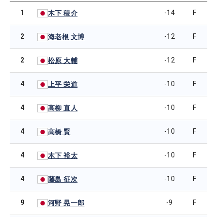
1
-14
F
木下 稜介
2
-12
F
海老根 文博
2
-12
F
松原 大輔
4
-10
F
上平 栄道
4
-10
F
高柳 直人
4
-10
F
高橋 賢
4
-10
F
木下 裕太
4
-10
F
藤島 征次
9
-9
F
河野 晃一郎