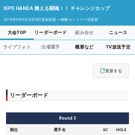
ISPS HANDA 燃える闘魂！！ チャレンジカップ
2018年6月6日-6月8日
賞金総額
―
鶴舞カントリー倶楽部
大会TOP
リーダーボード
組み合せ
ニュース
ライブフォト
出場選手
概要など
TV放送予定
更新する
リーダーボード
Round
3
順位
選手名
SC
HOLE