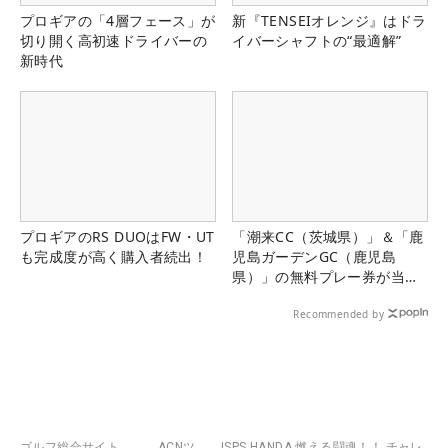
プロギアの「4層フェース」が
新『TENSEIオレンジ』はドラ
切り開く高初速ドライバーの
イバーシャフトの“最適解”
新時代
プロギアのRS DUOはFW・UT
「潮来CC（茨城県）」＆「鹿
も完成度が高く購入者続出！
児島ガーデンGC（鹿児島
県）」の無料プレー券が当た
る！！
Recommended by
ゴルフ総合サイト
ACNツ
ISPS HANDA 燃える闘魂！！ チャレ