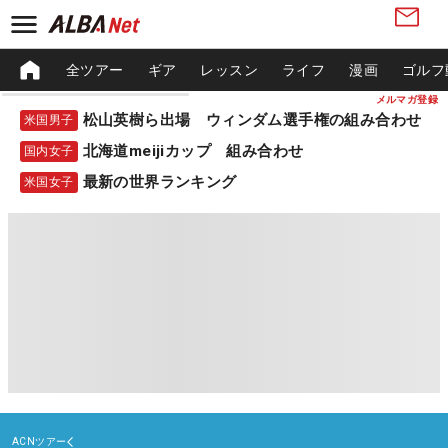
全ツアー
ギア
レッスン
ライフ
漫画
ゴルフ
メルマガ登録
松山英樹ら出場 ウィンダム選手権の組み合わせ
米国男子
北海道meijiカップ 組み合わせ
国内女子
最新の世界ランキング
米国女子
ACNツアー