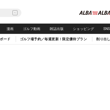
漫画
ゴルフ動画
雑誌出版
ショッピング
SN
ボード
ゴルフ場予約／毎週更新！限定優待プラン
削り出