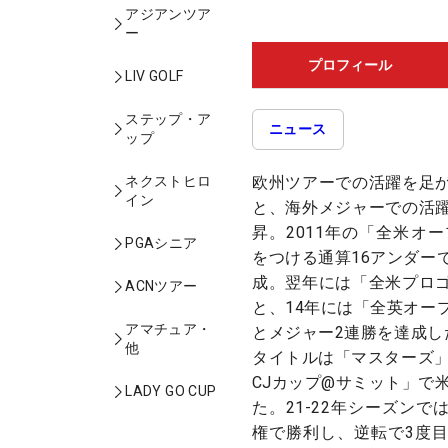
アジアンツア
ー
プロフィール
LIV GOLF
ステップ・ア
ニュース
ップ
欧州ツアーでの活躍を足
ネクストヒロ
イン
と、海外メジャーでの活
昇。2011年の「全米オ
PGAシニア
をつける通算16アンダー
成。翌年には「全米プロ
ACNツアー
と、14年には「全英オー
アマチュア・
とメジャー2連勝を達成し
他
タイトルは「マスターズ」
CJカップ@サミット」で
LADY GO CUP
た。21-22年シーズン
権で勝利し、逆転で3度