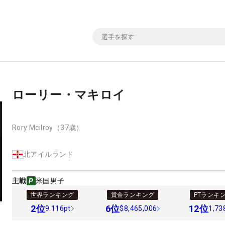
ローリー・マキロイ
Rory Mcilroy
（37歳）
北アイルランド
主戦
米国男子
世界ランキング
賞金ランキング
PTランキ
2
位
6
位
12
位
9.116pt
$8,465,006
1,73