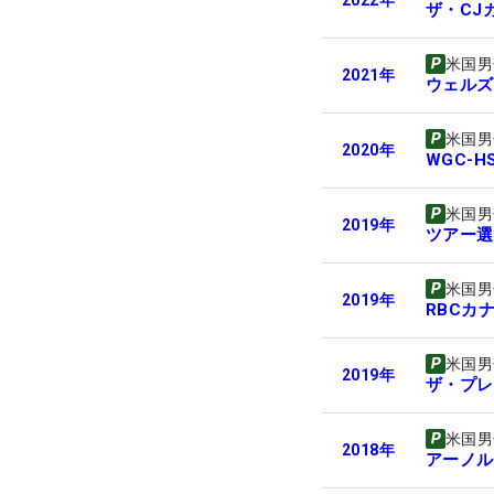
ザ・CJ
米国男
2021
年
ウェルズ
米国男
2020
年
WGC-
米国男
2019
年
ツアー選
米国男
2019
年
RBCカ
米国男
2019
年
ザ・プレ
米国男
2018
年
アーノル