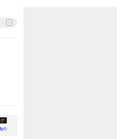
ング
8pt