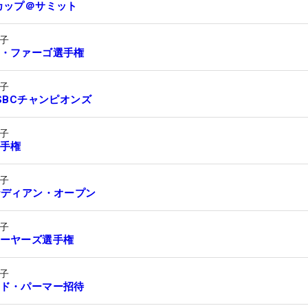
カップ＠サミット
子
・ファーゴ選手権
子
HSBCチャンピオンズ
子
手権
子
ナディアン・オープン
子
ーヤーズ選手権
子
ド・パーマー招待