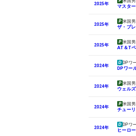
米国男
2025
年
マスター
米国男
2025
年
ザ・プレ
米国男
2025
年
AT＆T
DPワ
2024
年
DPワー
米国男
2024
年
ウェルズ
米国男
2024
年
チューリ
DPワ
2024
年
ヒーロー