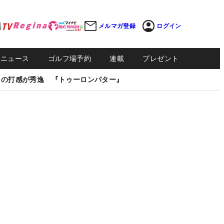
メルマガ登録
ログイン
Sニュース
ゴルフ場予約
連載
プレゼント
しの打感が秀逸 『トゥーロンパター』