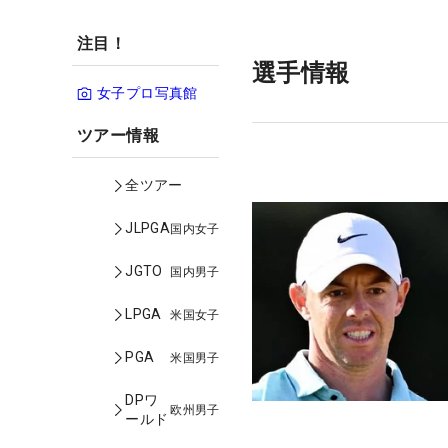
注目！
選手情報
女子プロ写真館
ツアー情報
全ツアー
JLPGA
国内女子
JGTO
国内男子
LPGA
米国女子
PGA
米国男子
DPワ
欧州男子
ールド