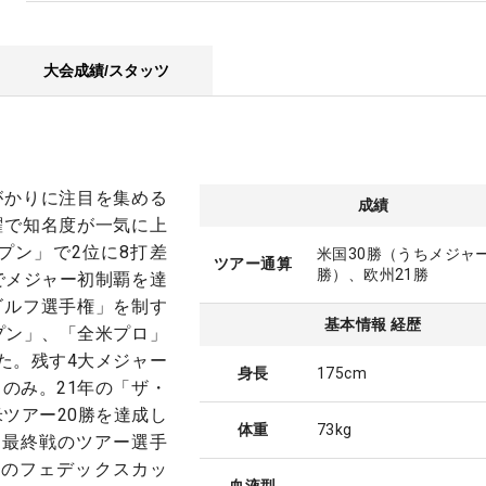
大会成績/スタッツ
がかりに注目を集める
成績
躍で知名度が一気に上
ープン」で2位に8打差
米国30勝（うちメジャ
ツアー通算
勝）、欧州21勝
でメジャー初制覇を達
ゴルフ選手権」を制す
基本情報 経歴
プン」、「全米プロ」
た。残す4大メジャー
身長
175cm
のみ。21年の「ザ・
米ツアー20勝を達成し
体重
73kg
では最終戦のツアー選手
目のフェデックスカッ
血液型