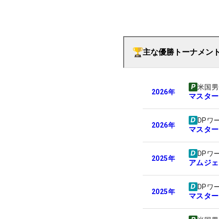
主な優勝トーナメン
米国男
2026
年
マスター
DPワ
2026
年
マスター
DPワ
2025
年
アムジェ
DPワ
2025
年
マスター