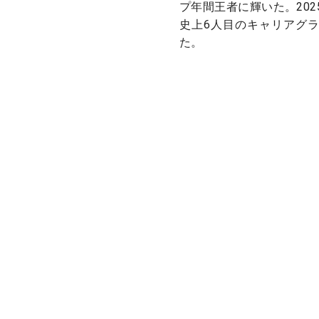
プ年間王者に輝いた。20
史上6人目のキャリアグ
た。