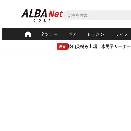
全ツアー
ギア
レッスン
ライフ
松山英樹ら出場 米男子リーダー
注目