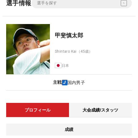
選手情報
甲斐慎太郎
Shintaro Kai
（45歳）
日本
主戦
国内男子
プロフィール
大会成績/スタッツ
成績