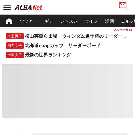
全ツアー
ギア
レッスン
ライフ
漫画
ゴルフ
メルマガ登録
松山英樹ら出場 ウィンダム選手権のリーダーボード
米国男子
北海道meijiカップ リーダーボード
国内女子
最新の世界ランキング
米国女子