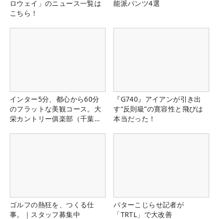
ロウェイ」のニュース一覧は
能派パンツ4選
こちら！
インター5分、都心から60分
『G740』アイアンが引き出
のフラットな美観コース。大
す“反則級”の寛容性と飛びは
栄カントリー俱楽部（千葉
本当だった！
県）
ゴルフの熱狂を、つくる仕
パターこじらせ記者が
事。｜スタッフ募集中
「TRTL」で大改善