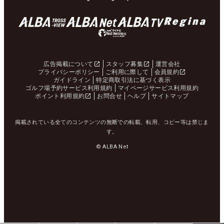
広告掲載について
スタッフ募集
運営会社
プライバシーポリシー
ご利用に際して
会員規約
ガイドライン
特定商取引法に基づく表示
ゴルフ場予約サービス利用規約
マイページサービス利用規約
ポイント利用規約
お問合せ
ヘルプ
サイトマップ
掲載されている全てのコンテンツの無断での転載、転用、コピー等は禁じま
す。
© ALBA Net