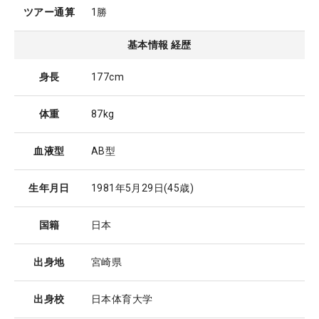
ツアー通算
1勝
基本情報 経歴
身長
177cm
体重
87kg
血液型
AB型
生年月日
1981年5月29日
(45歳)
国籍
日本
出身地
宮崎県
出身校
日本体育大学