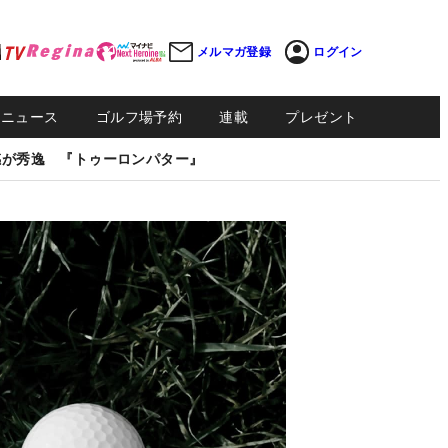
メルマガ登録
ログイン
Sニュース
ゴルフ場予約
連載
プレゼント
感が秀逸 『トゥーロンパター』