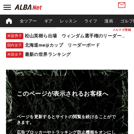
全ツアー
ギア
レッスン
ライフ
漫画
ゴルフ
メルマガ登録
松山英樹ら出場 ウィンダム選手権のリーダーボード
米国男子
北海道meijiカップ リーダーボード
国内女子
最新の世界ランキング
米国女子
このページが表示されるお客様へ
ページを更新するとサイトの閲覧を続けることがで
きます。
広告ブロッカーやトラッキング防止機能をオンにし