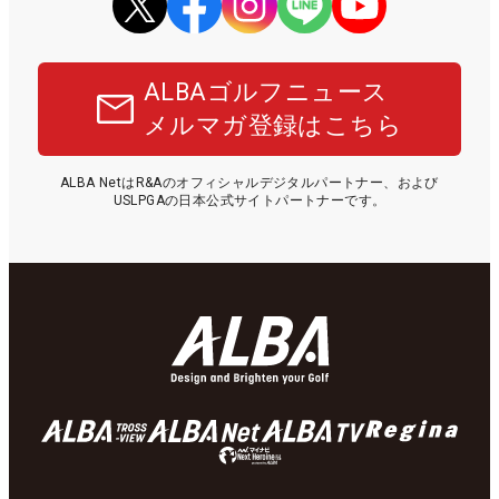
ALBAゴルフニュース
メルマガ登録はこちら
ALBA NetはR&Aのオフィシャルデジタルパートナー、および
USLPGAの日本公式サイトパートナーです。