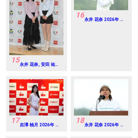
16
永井 花奈 2026年 ミ
ネベアミツミ レディ
ス 北海道新聞カップ
Round4
15
永井 花奈, 安田 祐香
2024年 Vポイント
×ENEOS ゴルフトー
ナメント Round-1
17
18
吉澤 柚月 2026年 大
永井 花奈 2026年 ミ
東建託・いい部屋ネ
ネベアミツミ レディ
ットレディス 練習
ス 北海道新聞カップ