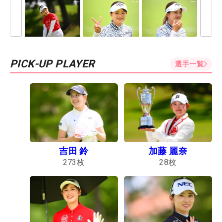
PICK-UP PLAYER
選手一覧
吉田 鈴
加藤 麗奈
273
枚
28
枚