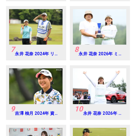
女子アマチュアゴルフ
選手権
7
8
永井 花奈 2024年 リゾ
永井 花奈 2026年 ミネ
ートトラスト レディス
ベアミツミ レディス 北
Round-1
海道新聞カップ
Round4
9
10
吉澤 柚月 2024年 資生
永井 花奈 2026年 ミ
堂 レディスオープン
ネベアミツミ レディ
Round3
ス 北海道新聞カップ
Round4