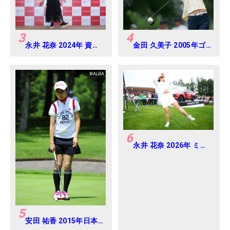
3
4
永井 花奈 2024年 資生
金田 久美子 2005年ゴ
堂 レディスオープン
ルフダイジェストジャ
Round-1
パンジュニアカップ
6
永井 花奈 2026年 ミネ
ベアミツミ レディス 北
海道新聞カップ
Round4
5
安田 祐香 2015年日本