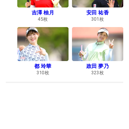
吉澤 柚月
安田 祐香
45
枚
301
枚
都 玲華
政田 夢乃
310
枚
323
枚