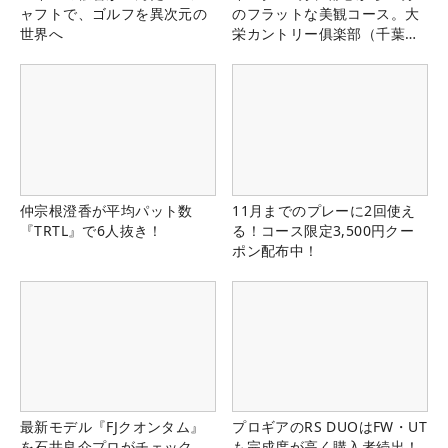
ャフトで、ゴルフを異次元の
のフラットな美観コース。大
世界へ
栄カントリー俱楽部（千葉
県）
仲宗根澄香が平均パット数
11月までのプレーに2回使え
『TRTL』で6人抜き！
る！コース限定3,500円クー
ポン配布中！
最新モデル『FJクオンタム』
プロギアのRS DUOはFW・UT
を石井良介プロがチェック
も完成度が高く購入者続出！