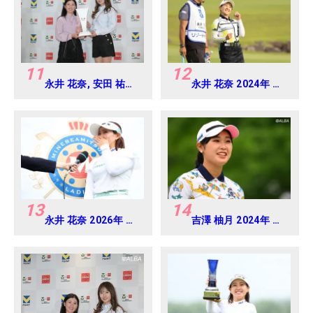
11
12
永井 花奈, 安田 祐香
永井 花奈 2024年 リ
2024年 Vポイント
ゾートトラスト レデ
×ENEOS ゴルフトー
ィス Round1
ナメント Round-1
13
14
永井 花奈 2026年 ミ
吉澤 柚月 2024年 資
ネベアミツミ レディ
生堂 レディスオープ
ス 北海道新聞カップ
ン Round3
Round4