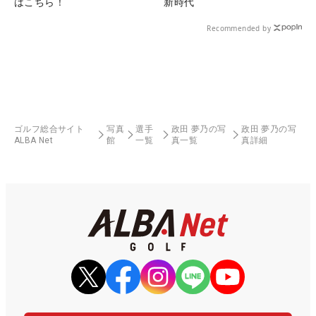
はこちら！
新時代
Recommended by
ゴルフ総合サイト
写真
選手
政田 夢乃の写
政田 夢乃の写
ALBA Net
館
一覧
真一覧
真詳細