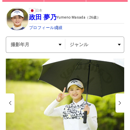
日本
政田 夢乃
Yumeno Masada
（
26
歳）
プロフィール
成績