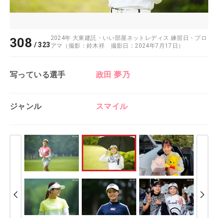
2024年 大東建託・いい部屋ネットレディス 練習日・プロ
308
/
323
アマ（撮影：鈴木祥 撮影日：2024年7月17日）
写っている選手
政田 夢乃
ジャンル
スマイル