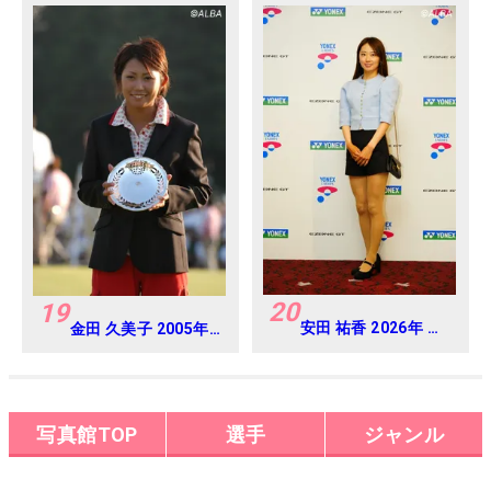
日・プロアマ
Round4
20
19
安田 祐香 2026年 ヨ
金田 久美子 2005年
ネックスレディス 練
日本女子オープンゴ
習日・プロアマ
ルフ選手権
写真館TOP
選手
ジャンル