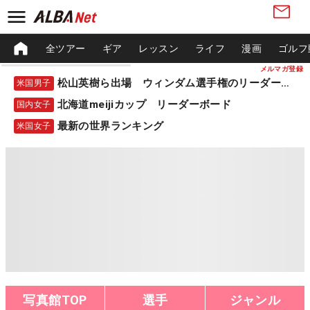
全ツアー
ギア
レッスン
ライフ
漫画
ゴルフ
メルマガ登録
松山英樹ら出場 ウィンダム選手権のリーダーボード
米国男子
北海道meijiカップ リーダーボード
国内女子
最新の世界ランキング
米国女子
写真館TOP
選手
ジャンル