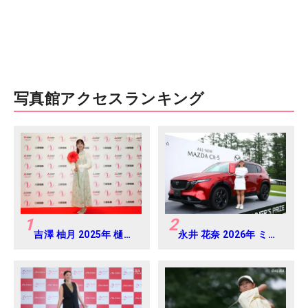
写真館アクセスランキング
1
2
吉澤 柚月 2025年 樋口
永井 花奈 2026年 ミネ
久子 三菱電機レディス
ベアミツミ レディス 北
練習日・プロアマ
海道新聞カップ
Round4