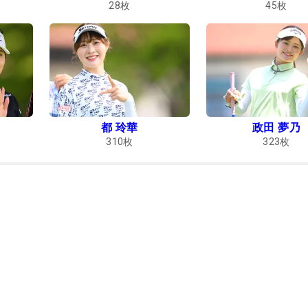
28
枚
45
枚
都 玲華
政田 夢乃
310
枚
323
枚