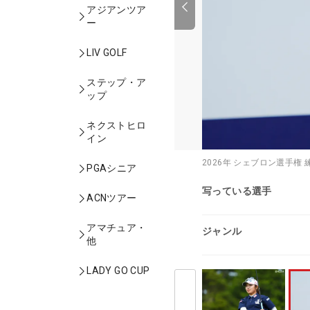
アジアンツア
ー
LIV GOLF
ステップ・ア
ップ
ネクストヒロ
イン
2026年 シェブロン選手権
PGAシニア
写っている選手
ACNツアー
アマチュア・
ジャンル
他
LADY GO CUP