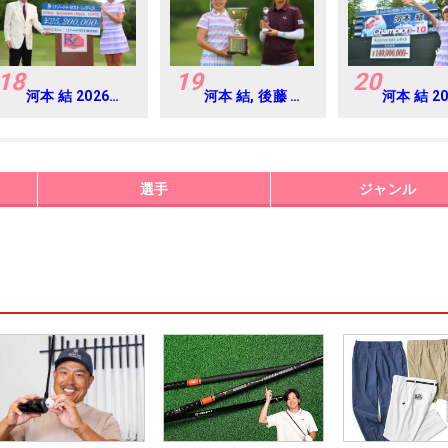
18
19
20
河本 結 2026年
河本 結, 後藤 あ
河本 結 2
リゾートトラス
い 2026年 リゾ
リゾート
ト レディス
ートトラスト レ
ト レディ
Round4
ディス Round4
Round4
選手
ジャンル