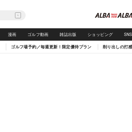
漫画
ゴルフ動画
雑誌出版
ショッピング
SN
ゴルフ場予約／毎週更新！限定優待プラン
削り出しの打