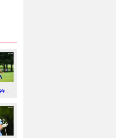
6年 ミ
 レデ
新聞カ
2