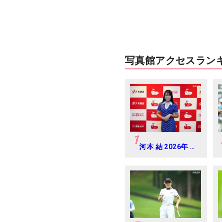
写真館アクセスラン
1
河本 結 2026年 大
東建託・いい部屋
ネットレディス 練
習日・プロアマ