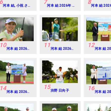
6
7
8
河本 結, 小祝 さく
河本 結 2026年 ミ
河本 結 202
ら, 六車 日那乃
ネベアミツミ レデ
EARTH
2026年 資生堂・
ィス 北海道新聞カ
MONDAMIN
JAL レディス
ップ Round1
Round4
Round4
10
11
12
河本 結 2026年
河本 結 2026年
河本 結 2
EARTH
ニチレイレディ
リゾート
MONDAMIN
ス Round1
ト レディ
CUP Round4
Round4
15
14
16
渋野 日向子
河本 結 2026年
河本 結 2
リゾートトラス
リゾート
ト レディス
ト レディ
Round4
Round4