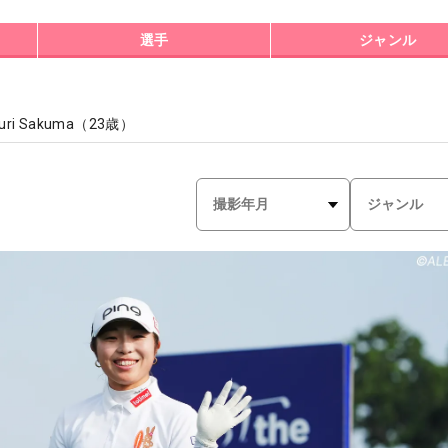
選手
ジャンル
uri Sakuma
（
23
歳）