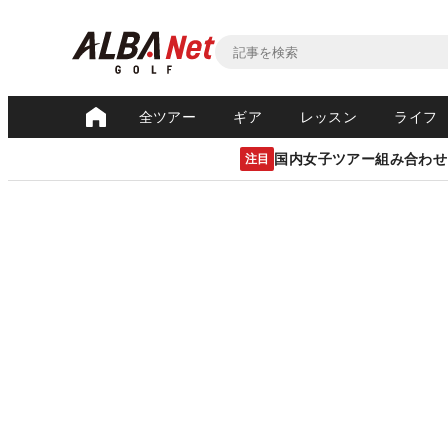
全ツアー
ギア
レッスン
ライフ
国内女子ツアー組み合わせ
注目