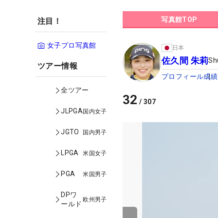
写真館TOP
注目！
女子プロ写真館
日本
佐久間 朱莉
Sh
ツアー情報
プロフィール
成績
全ツアー
32
/
307
JLPGA
国内女子
JGTO
国内男子
LPGA
米国女子
PGA
米国男子
DPワ
欧州男子
ールド