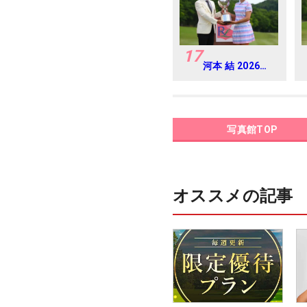
17
河本 結 2026年
リゾートトラス
ト レディス
Round4
写真館TOP
オススメの記事