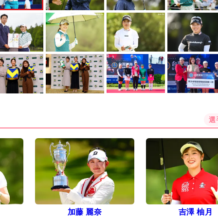
選
加藤 麗奈
吉澤 柚月