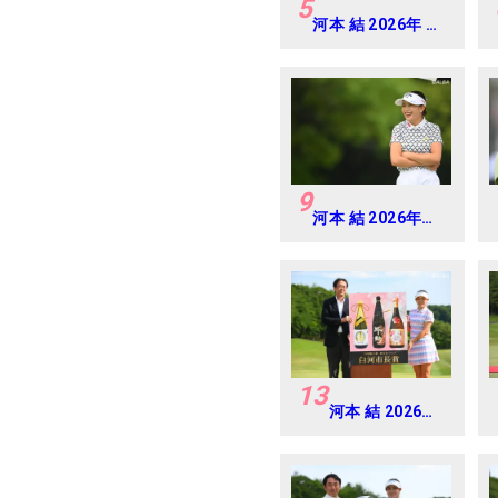
5
河本 結 2026年 ミ
ネベアミツミ レデ
ィス 北海道新聞カ
ップ Round3
9
河本 結 2026年
EARTH
MONDAMIN CUP
Round5
13
河本 結 2026年
リゾートトラス
ト レディス
Round4