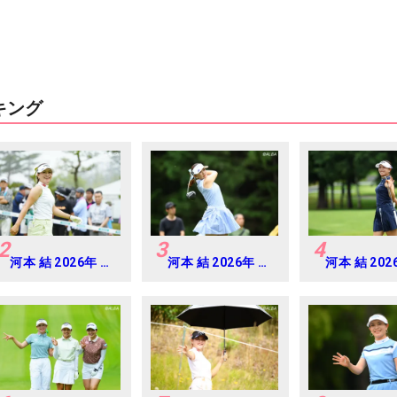
キング
2
3
4
河本 結 2026年 明
河本 結 2026年 ミ
河本 結 202
治安田レディス
ネベアミツミ レデ
ネベアミツミ
Round2
ィス 北海道新聞カ
ィス 北海道
ップ Round4
ップ Round