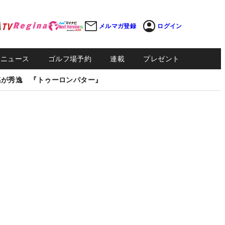
メルマガ登録
ログイン
Sニュース
ゴルフ場予約
連載
プレゼント
感が秀逸 『トゥーロンパター』