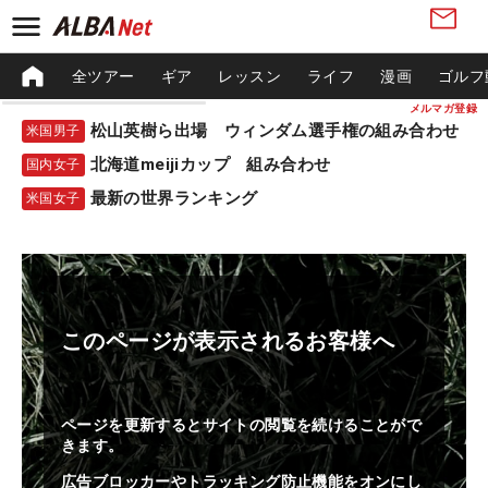
全ツアー
ギア
レッスン
ライフ
漫画
ゴルフ
メルマガ登録
松山英樹ら出場 ウィンダム選手権の組み合わせ
米国男子
北海道meijiカップ 組み合わせ
国内女子
最新の世界ランキング
米国女子
このページが表示されるお客様へ
ページを更新するとサイトの閲覧を続けることがで
きます。
広告ブロッカーやトラッキング防止機能をオンにし