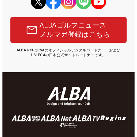
ALBAゴルフニュース
メルマガ登録はこちら
ALBA NetはR&Aのオフィシャルデジタルパートナー、および
USLPGAの日本公式サイトパートナーです。