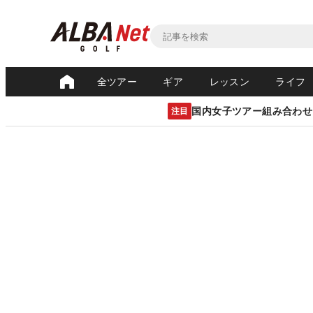
全ツアー
ギア
レッスン
ライフ
国内女子ツアー組み合わせ
注目