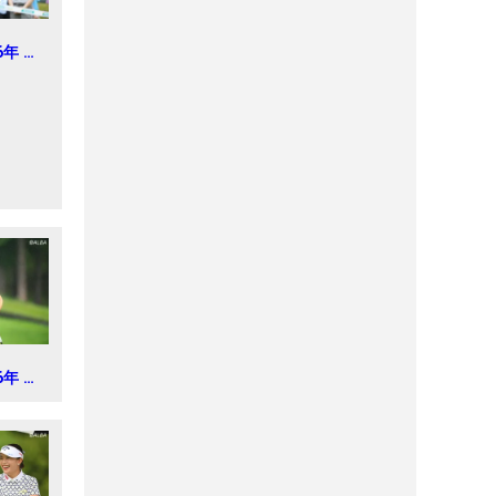
6年 明
ィス
6年 ミ
 レデ
新聞カ
3