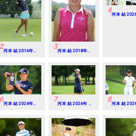
4
河本 結 202
治安田レデ
Round2
2
3
河本 結 2016年ゴ
河本 結 2018年女
ルフダイジェスト
子プロテスト
ジャパンジュニア
カップ
6
7
8
河本 結 2024年
河本 結 2026年 ミ
河本 結 202
CAT Ladies 練習
ネベアミツミ レデ
ネベアミツミ
日・プロアマ
ィス 北海道新聞カ
ィス 北海道
ップ Round2
ップ Round