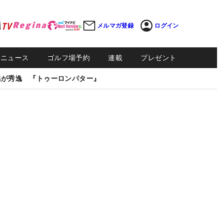
メルマガ登録
ログイン
Sニュース
ゴルフ場予約
連載
プレゼント
感が秀逸 『トゥーロンパター』