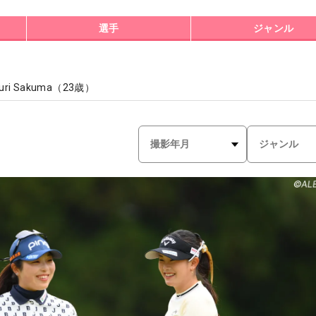
選手
ジャンル
uri Sakuma
（
23
歳）