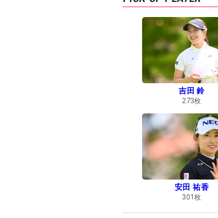
吉田 鈴
273
枚
安田 祐香
301
枚