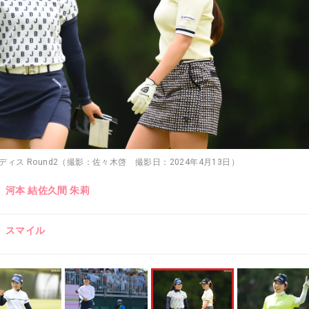
レディス Round2（撮影：佐々木啓 撮影日：2024年4月13日）
河本 結
佐久間 朱莉
スマイル