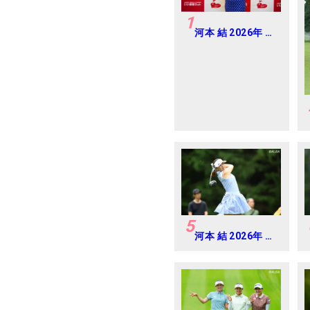
1
河本 結 2026年 大
東建託・いい部屋
ネットレディス 練
習日・プロアマ
5
河本 結 2026年 ミ
ネベアミツミ レデ
ィス 北海道新聞カ
ップ Round4