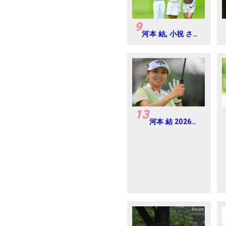
9
河本 結, 小祝 さく
ら, 六車 日那乃
2026年 資生堂・
JAL レディス
Round4
13
河本 結 2026年
EARTH
MONDAMIN
CUP Round4