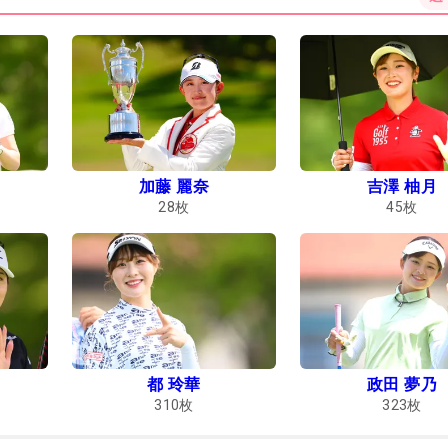
加藤 麗奈
吉澤 柚月
28
枚
45
枚
都 玲華
政田 夢乃
310
枚
323
枚