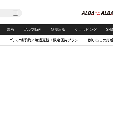
漫画
ゴルフ動画
雑誌出版
ショッピング
SN
ゴルフ場予約／毎週更新！限定優待プラン
削り出しの打