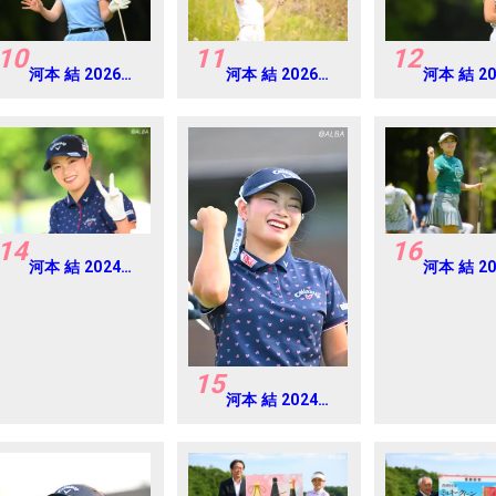
10
11
12
河本 結 2026年
河本 結 2026年
河本 結 2
EARTH
ミネベアミツミ
EARTH
MONDAMIN
レディス 北海道
MONDAM
CUP Round4
新聞カップ
CUP Rou
Round1
14
16
河本 結 2024年
河本 結 2
CAT Ladies 練
ニチレイ
習日・プロアマ
ス Round
15
河本 結 2024年
CAT Ladies 練
習日・プロアマ