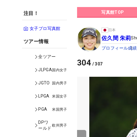
写真館TOP
注目！
女子プロ写真館
日本
佐久間 朱莉
Sh
ツアー情報
プロフィール
成績
全ツアー
304
/
307
JLPGA
国内女子
JGTO
国内男子
LPGA
米国女子
PGA
米国男子
DPワ
欧州男子
ールド