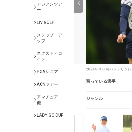
アジアンツア
ー
LIV GOLF
ステップ・ア
ップ
ネクストヒロ
イン
2024年 KKT杯バンテリン
PGAシニア
写っている選手
ACNツアー
アマチュア・
ジャンル
他
LADY GO CUP