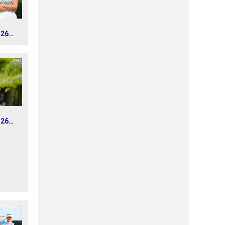
026年
IN
nd5
026年
レディ
1