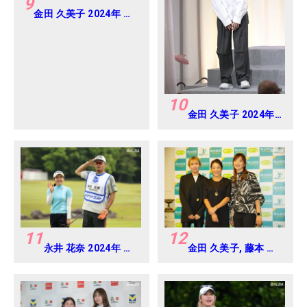
9
金田 久美子 2024年 パ
ナソニックオープンレ
ディース Round-1
10
金田 久美子 2024年
Vポイント×ENEOS
ゴルフトーナメント
Round-1
11
12
永井 花奈 2024年 リ
金田 久美子, 藤本 麻
ゾートトラスト レデ
子, 脇元 華 2024年
ィス Round-1
明治安田レディス ヨ
コハマタイヤゴルフ
トーナメント