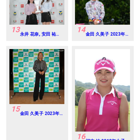
Round-1
13
14
永井 花奈, 安田 祐香
金田 久美子 2023年
2024年 Vポイント
ダイキンオーキッド
×ENEOS ゴルフトー
レディス Round2
ナメント Round-1
15
金田 久美子 2023年
明治安田生命レディ
ス ヨコハマタイヤゴ
ルフトーナメント
16
Round-1