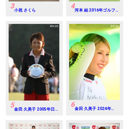
3
4
小祝 さくら
河本 結 2016年ゴルフ
ダイジェストジャパン
ジュニアカップ
6
5
金田 久美子 2024年
金田 久美子 2005年日
CAT Ladies 練習日・
本女子オープンゴルフ
プロアマ
選手権