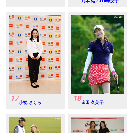
河本 結 2018年女子
プロテスト
17
18
小祝 さくら
金田 久美子