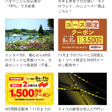
パターこじらせ記者が
今年も男女プロが強い「キャ
「TRTL」で大改善
ロウェイ」のニュース一覧は
こちら！
インター5分、都心から60分
11月までのプレーに2回使え
のフラットな美観コース。大
る！コース限定3,500円クー
栄カントリー俱楽部（千葉
ポン配布中！
県）
4日間限定配布！11月までの
スイスの叡智が生んだTPTシ