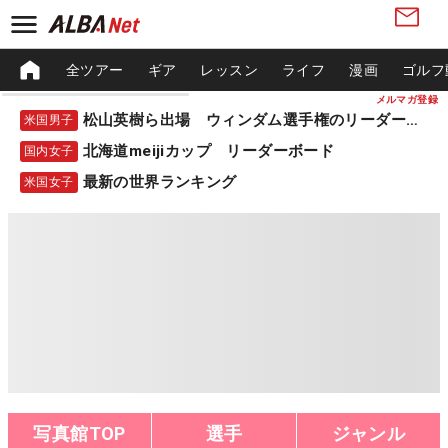
全ツアー
ギア
レッスン
ライフ
漫画
ゴルフ
メルマガ登録
松山英樹ら出場 ウィンダム選手権のリーダーボード
米国男子
北海道meijiカップ リーダーボード
国内女子
最新の世界ランキング
米国女子
写真館TOP
選手
ジャンル