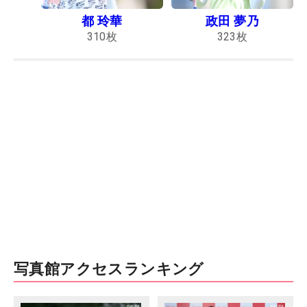
都 玲華
政田 夢乃
310
枚
323
枚
写真館アクセスランキング