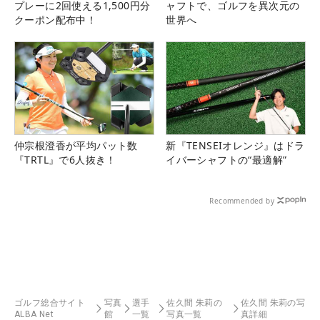
プレーに2回使える1,500円分
ャフトで、ゴルフを異次元の
クーポン配布中！
世界へ
仲宗根澄香が平均パット数
新『TENSEIオレンジ』はドラ
『TRTL』で6人抜き！
イバーシャフトの“最適解”
Recommended by
ゴルフ総合サイト
写真
選手
佐久間 朱莉の
佐久間 朱莉の写
ALBA Net
館
一覧
写真一覧
真詳細