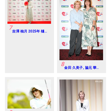
7
吉澤 柚月 2025年 樋口
久子 三菱電機レディス
練習日・プロアマ
8
金田 久美子, 脇元 華
2024年 ヨネックスレ
ディス Round-1