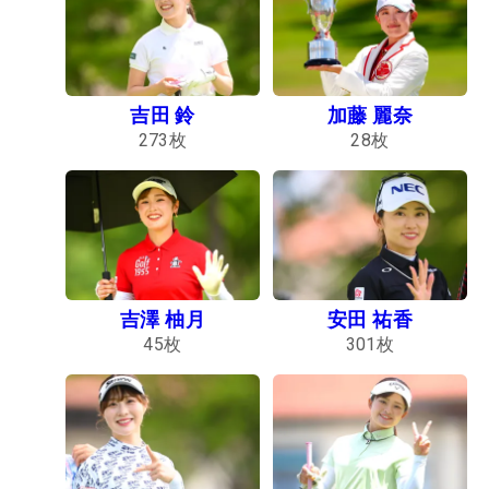
吉田 鈴
加藤 麗奈
273
枚
28
枚
吉澤 柚月
安田 祐香
45
枚
301
枚