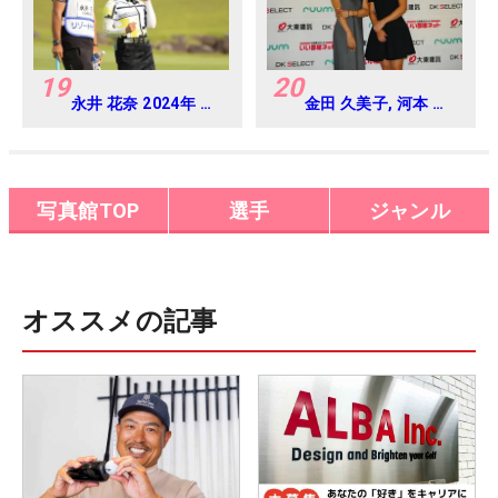
19
20
永井 花奈 2024年 リ
金田 久美子, 河本 結
ゾートトラスト レデ
2025年 大東建託・
ィス Round1
いい部屋ネットレデ
ィス 練習日・プロア
マ
写真館TOP
選手
ジャンル
オススメの記事