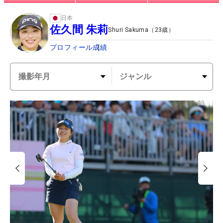
日本
佐久間 朱莉
Shuri Sakuma
（
23
歳）
プロフィール
成績