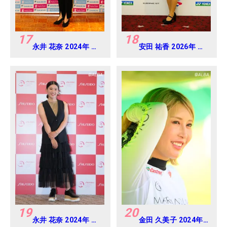
17
18
永井 花奈 2024年 ダ
安田 祐香 2026年 ヨ
イキンオーキッドレ
ネックスレディス 練
ディス Round-1
習日・プロアマ
19
20
永井 花奈 2024年 資
金田 久美子 2024年