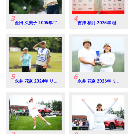
3
4
金田 久美子 2005年ゴ
吉澤 柚月 2025年 樋口
ルフダイジェストジャ
久子 三菱電機レディス
パンジュニアカップ
練習日・プロアマ
5
6
永井 花奈 2024年 リゾ
永井 花奈 2026年 ミネ
ートトラスト レディス
ベアミツミ レディス 北
Round-1
海道新聞カップ
Round4