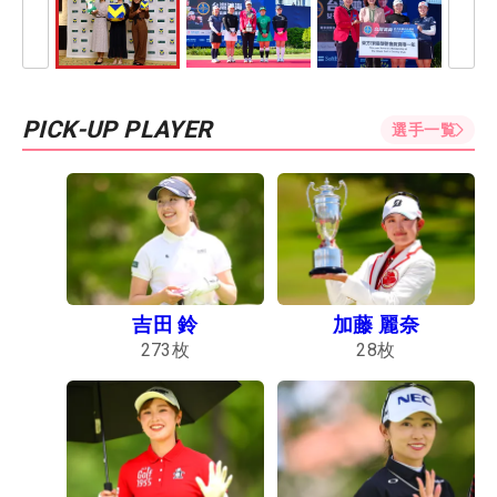
PICK-UP PLAYER
選手一覧
吉田 鈴
加藤 麗奈
273
枚
28
枚