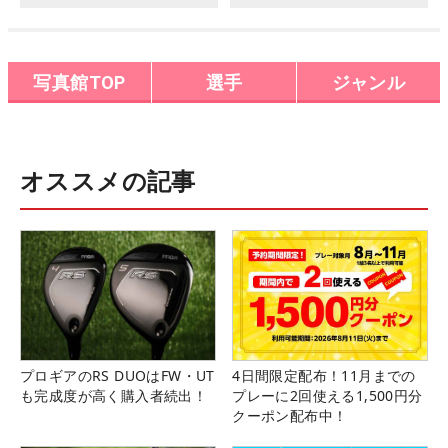
生堂 レディスオープ
CAT Ladies 練習
ン Round-1
日・プロアマ
写真館TOP
選手
ジャンル
オススメの記事
プロギアのRS DUOはFW・UT
4日間限定配布！11月までの
も完成度が高く購入者続出！
プレーに2回使える1,500円分
クーポン配布中！