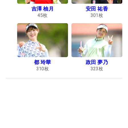
吉澤 柚月
安田 祐香
45
枚
301
枚
都 玲華
政田 夢乃
310
枚
323
枚