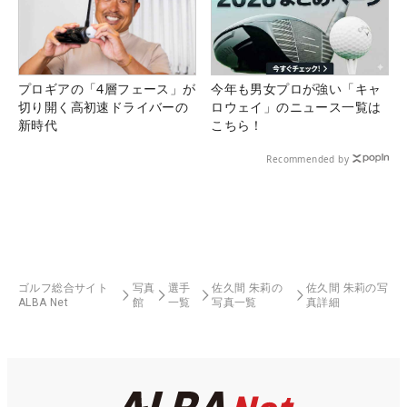
プロギアの「4層フェース」が
今年も男女プロが強い「キャ
切り開く高初速ドライバーの
ロウェイ」のニュース一覧は
新時代
こちら！
Recommended by
ゴルフ総合サイト
写真
選手
佐久間 朱莉の
佐久間 朱莉の写
ALBA Net
館
一覧
写真一覧
真詳細