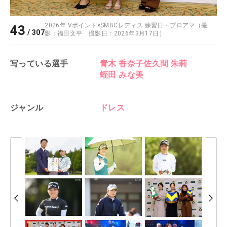
2026年 Vポイント×SMBCレディス 練習日・プロアマ（撮
43
/
307
影：福田文平 撮影日：2026年3月17日）
写っている選手
青木 香奈子
佐久間 朱莉
蛭田 みな美
ジャンル
ドレス