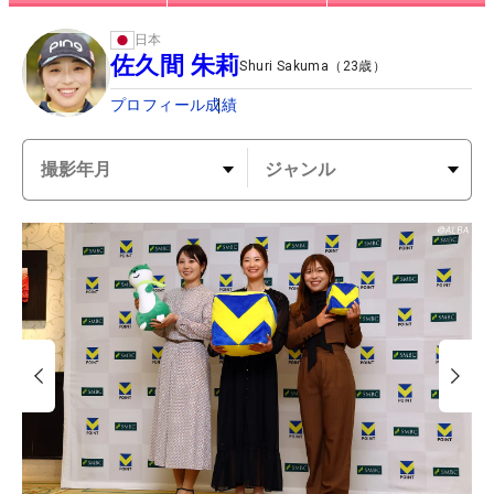
日本
佐久間 朱莉
Shuri Sakuma
（
23
歳）
プロフィール
成績