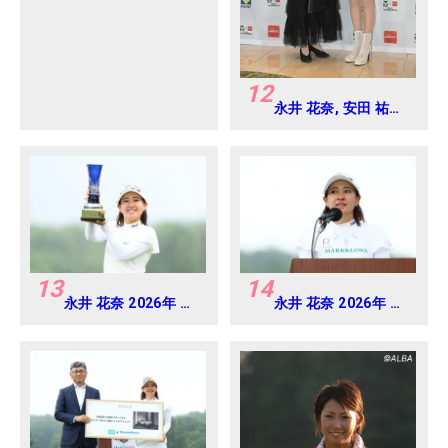
Round4
12
永井 花奈, 安田 祐香
2024年 Vポイント
×ENEOS ゴルフトー
ナメント Round-1
13
14
永井 花奈 2026年 ミ
永井 花奈 2026年 ミ
ネベアミツミ レディ
ネベアミツミ レディ
ス 北海道新聞カップ
ス 北海道新聞カップ
Round4
Round4