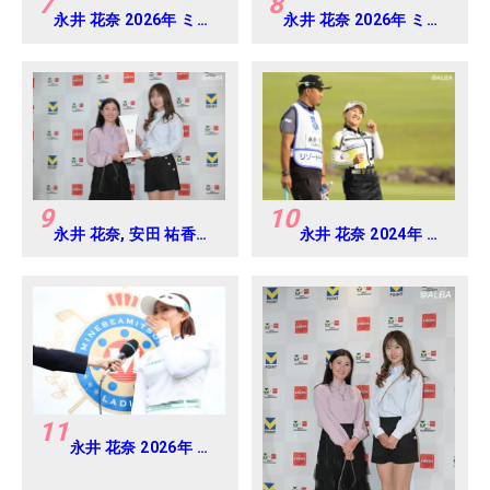
7
8
永井 花奈 2026年 ミネ
永井 花奈 2026年 ミネ
ベアミツミ レディス 北
ベアミツミ レディス 北
海道新聞カップ
海道新聞カップ
Round4
Round4
9
10
永井 花奈, 安田 祐香
永井 花奈 2024年 リ
2024年 Vポイント
ゾートトラスト レデ
×ENEOS ゴルフトーナ
ィス Round1
メント Round-1
11
永井 花奈 2026年 ミ
ネベアミツミ レディ
ス 北海道新聞カップ