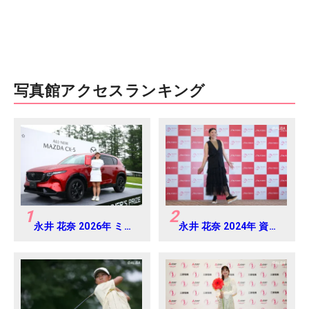
写真館アクセスランキング
1
2
永井 花奈 2026年 ミネ
永井 花奈 2024年 資生
ベアミツミ レディス 北
堂 レディスオープン
海道新聞カップ
Round-1
Round4