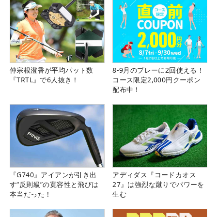
仲宗根澄香が平均パット数
8-9月のプレーに2回使える！
『TRTL』で6人抜き！
コース限定2,000円クーポン
配布中！
『G740』アイアンが引き出
アディダス『コードカオス
す“反則級”の寛容性と飛びは
27』は強烈な蹴りでパワーを
本当だった！
生む