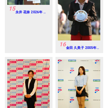
15
永井 花奈 2026年 ミ
ネベアミツミ レディ
ス 北海道新聞カップ
Round4
16
金田 久美子 2005年
日本女子オープンゴ
ルフ選手権