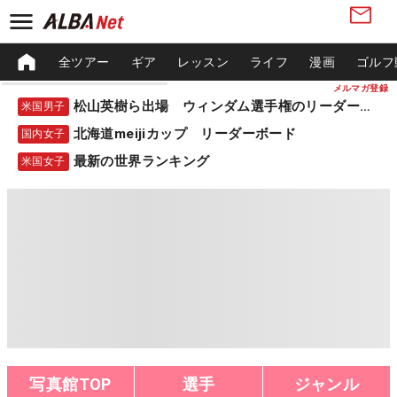
全ツアー
ギア
レッスン
ライフ
漫画
ゴルフ
メルマガ登録
松山英樹ら出場 ウィンダム選手権のリーダーボード
米国男子
北海道meijiカップ リーダーボード
国内女子
最新の世界ランキング
米国女子
写真館TOP
選手
ジャンル