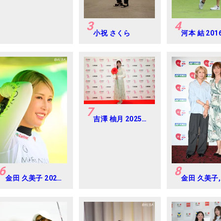
3
4
小祝 さくら
河本 結 20
ルフダイジ
ジャパンジ
カップ
7
吉澤 柚月 2025年
樋口久子 三菱電機
レディス 練習日・
プロアマ
6
8
金田 久美子 2024
金田 久美子,
年 CAT Ladies 練
華 2024年
習日・プロアマ
クスレディ
Round-1