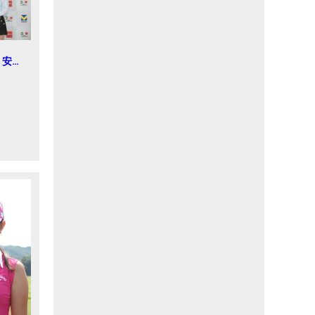
 安田
年 V
 ゴルフ
ント