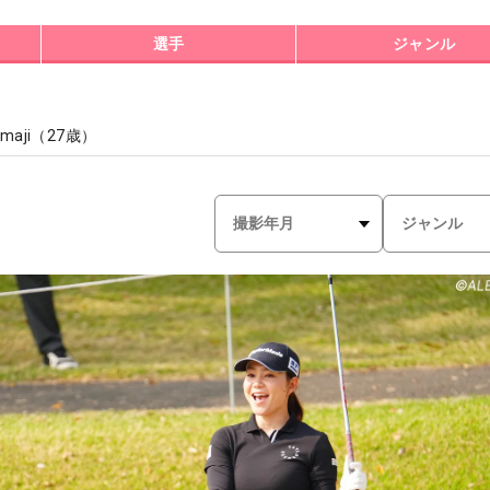
選手
ジャンル
amaji
（
27
歳）