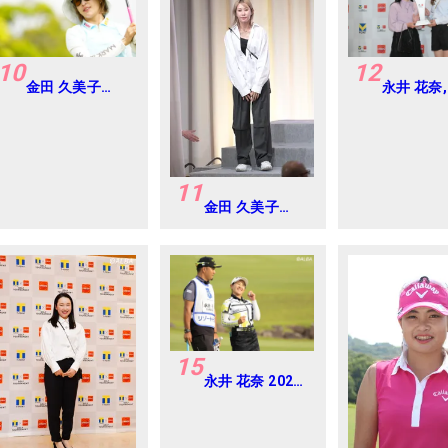
10
12
金田 久美子
永井 花奈,
2024年 パナソ
祐香 2024
ニックオープン
ポイント
レディース
×ENEOS
Round-1
トーナメ
Round-1
11
金田 久美子
2024年 Vポイン
ト×ENEOS ゴル
フトーナメント
Round-1
15
永井 花奈 2024
年 リゾートトラ
スト レディス
Round1