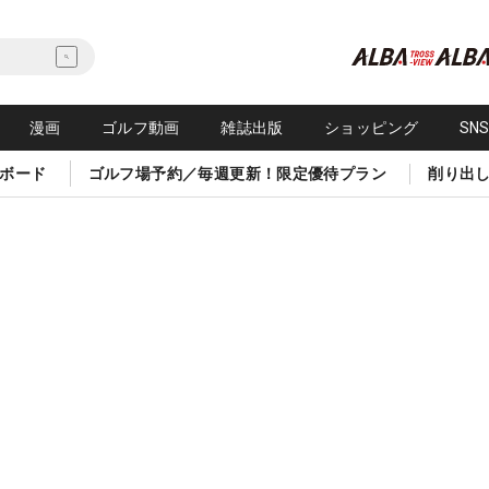
漫画
ゴルフ動画
雑誌出版
ショッピング
SN
ボード
ゴルフ場予約／毎週更新！限定優待プラン
削り出