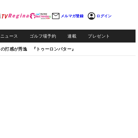
メルマガ登録
ログイン
Sニュース
ゴルフ場予約
連載
プレゼント
しの打感が秀逸 『トゥーロンパター』