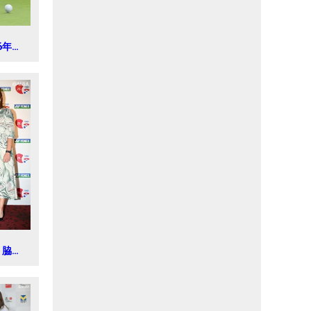
16年ゴ
ェスト
ュニア
 脇元
 ヨネッ
ス