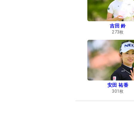
吉田 鈴
273
枚
安田 祐香
301
枚