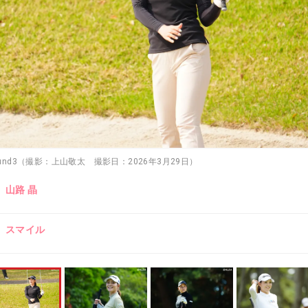
ound3（撮影：上山敬太 撮影日：2026年3月29日）
山路 晶
スマイル