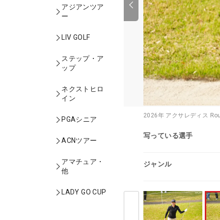
アジアンツア
ー
LIV GOLF
ステップ・ア
ップ
ネクストヒロ
イン
2026年 アクサレディス R
PGAシニア
写っている選手
ACNツアー
アマチュア・
ジャンル
他
LADY GO CUP