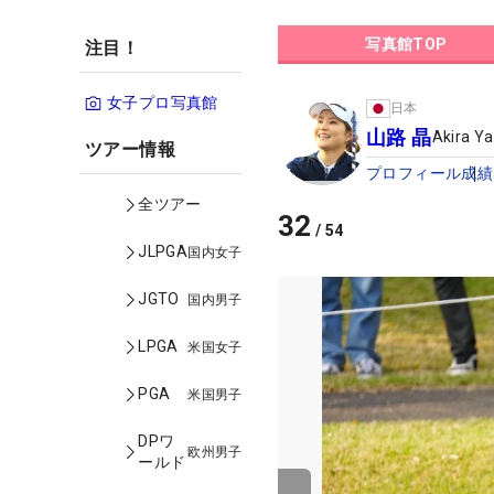
写真館TOP
注目！
女子プロ写真館
日本
山路 晶
Akira Y
ツアー情報
プロフィール
成績
全ツアー
32
/
54
JLPGA
国内女子
JGTO
国内男子
LPGA
米国女子
PGA
米国男子
DPワ
欧州男子
ールド