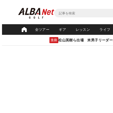
全ツアー
ギア
レッスン
ライフ
松山英樹ら出場 米男子リーダー
注目