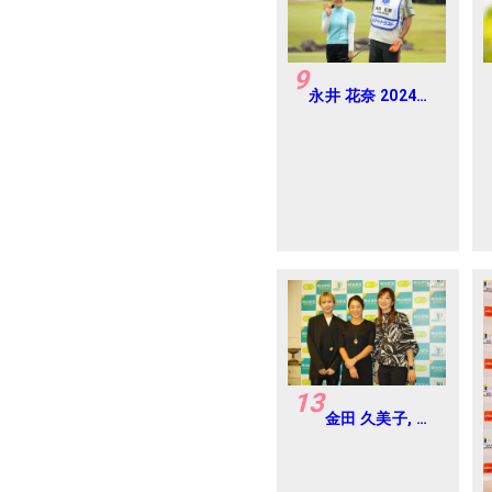
9
永井 花奈 2024年
リゾートトラスト
レディス Round-
1
13
金田 久美子, 藤
本 麻子, 脇元 華
2024年 明治安
田レディス ヨコ