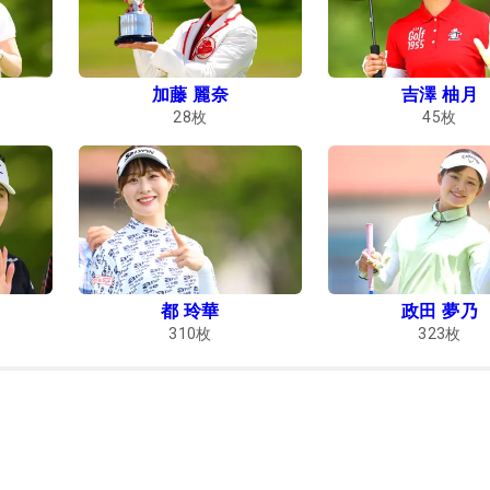
加藤 麗奈
吉澤 柚月
28
枚
45
枚
都 玲華
政田 夢乃
310
枚
323
枚