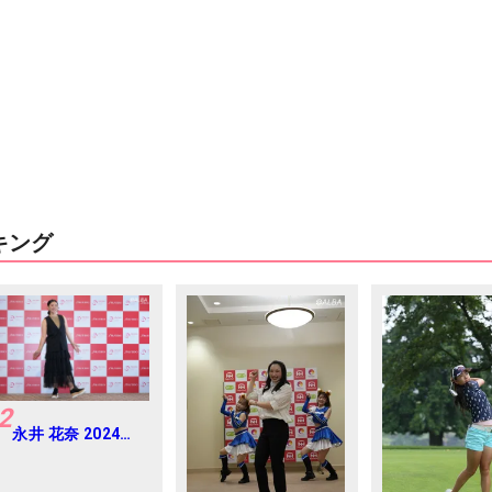
キング
2
永井 花奈 2024年
資生堂 レディスオ
ープン Round-1