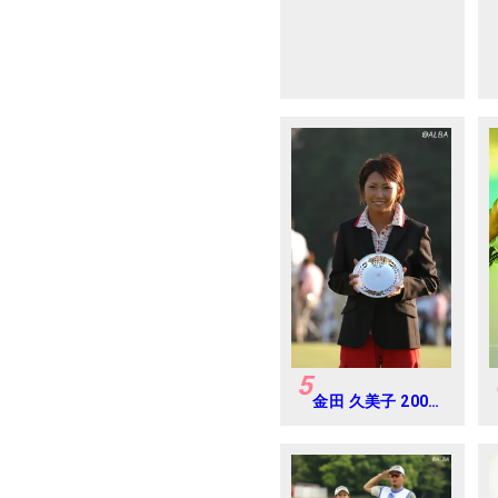
ニアカップ
5
金田 久美子 2005
年日本女子オープ
ンゴルフ選手権