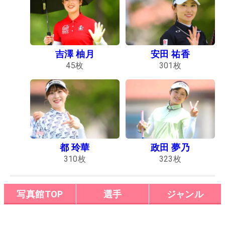
吉澤 柚月
安田 祐香
45
枚
301
枚
都 玲華
政田 夢乃
310
枚
323
枚
写真館TOP
選手
ジャンル