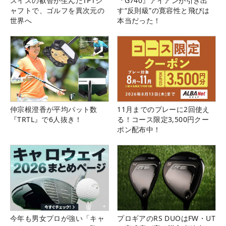
スイスの叡智が生んだTPTシ
『G740』アイアンが引き出
ャフトで、ゴルフを異次元の
す“反則級”の寛容性と飛びは
世界へ
本当だった！
仲宗根澄香が平均パット数
11月までのプレーに2回使え
『TRTL』で6人抜き！
る！コース限定3,500円クー
ポン配布中！
今年も男女プロが強い「キャ
プロギアのRS DUOはFW・UT