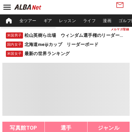
全ツアー
ギア
レッスン
ライフ
漫画
ゴルフ
メルマガ登録
松山英樹ら出場 ウィンダム選手権のリーダーボード
米国男子
北海道meijiカップ リーダーボード
国内女子
最新の世界ランキング
米国女子
写真館TOP
選手
ジャンル