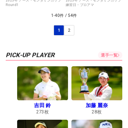
2025年 アース・モンダミンカップ
2025年 アース・モンダミンカップ
Round1
練習日・プロアマ
1
-
40
件
/
54
件
1
2
PICK-UP PLAYER
選手一覧
吉田 鈴
加藤 麗奈
273
枚
28
枚