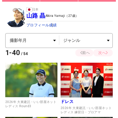
日本
山路 晶
Akira Yamaji
（
27
歳）
プロフィール
成績
1
-
40
前へ
次へ
/
54
ドレス
2026年 大東建託・いい部屋ネット
レディス Round3
2026年 大東建託・いい部屋ネット
レディス 練習日・プロアマ