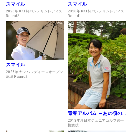
スマイル
スマイル
2026年 KKT杯バンテリンレディス
2026年 KKT杯バンテリンレディス
Round2
Round1
スマイル
2026年 ヤマハレディースオープン
葛城 Round2
青春アルバム ～あの頃のヒロイン～
2013年度日本ジュニアゴルフ選手
権競技