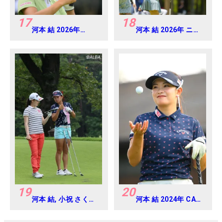
17
18
河本 結 2026年
河本 結 2026年 ニチ
EARTH MONDAMIN
レイレディス
CUP Round4
Round1
19
20
河本 結, 小祝 さくら
河本 結 2024年 CAT
2016年ゴルフダイジ
Ladies 練習日・プロ
ェストジャパンジュ
アマ