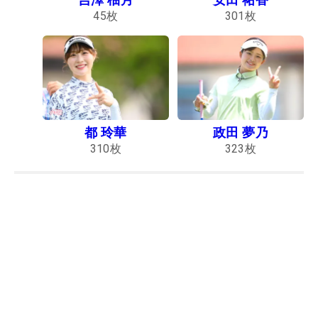
45
枚
301
枚
都 玲華
政田 夢乃
310
枚
323
枚