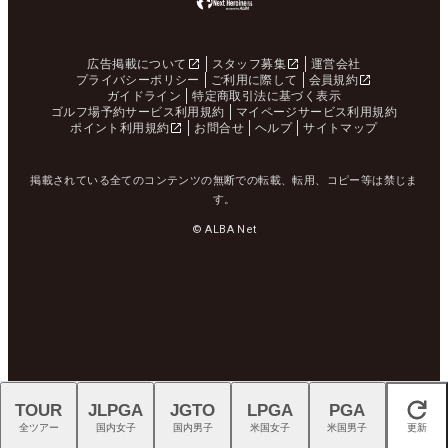
広告掲載について
スタッフ募集
運営会社
プライバシーポリシー
ご利用に際して
会員規約
ガイドライン
特定商取引法に基づく表示
ゴルフ場予約サービス利用規約
マイページサービス利用規約
ポイント利用規約
お問合せ
ヘルプ
サイトマップ
掲載されている全てのコンテンツの無断での転載、転用、コピー等は禁じま
す。
© ALBA Net
TOUR
JLPGA
JGTO
LPGA
PGA
閉じる
全ツアー
国内女子
国内男子
米国女子
米国男子
更新