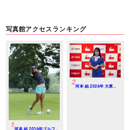
写真館アクセスランキング
2
河本 結 2026年 大東建
託・いい部屋ネットレ
ディス 練習日・プロア
マ
1
河本 結 2016年ゴルフ