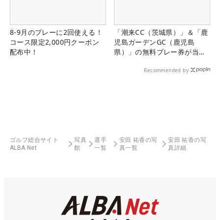
8-9月のプレーに2回使える！
「潮来CC（茨城県）」＆「鹿
コース限定2,000円クーポン
児島ガーデンGC（鹿児島
配布中！
県）」の無料プレー券が当た
る！！
Recommended by
ゴルフ総合サイト
写真
選手
安田 祐香の写
安田 祐香の写
ALBA Net
館
一覧
真一覧
真詳細