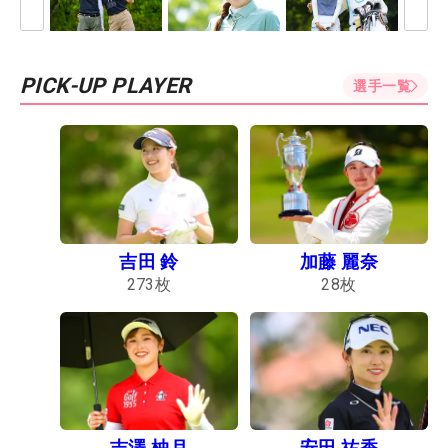
PICK-UP PLAYER
選手一覧
吉田 鈴
加藤 麗奈
273
枚
28
枚
吉澤 柚月
安田 祐香