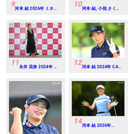
9
10
河本 結 2026年 ミネベ
河本 結, 小祝 さくら,
アミツミ レディス 北海
六車 日那乃 2026年
道新聞カップ Round3
資生堂・JAL レディ
ス Round4
11
12
永井 花奈 2024年 資
河本 結 2024年 CAT
生堂 レディスオープ
Ladies 練習日・プロ
ン Round-1
アマ
14
河本 結 2026年
EARTH MONDAMIN