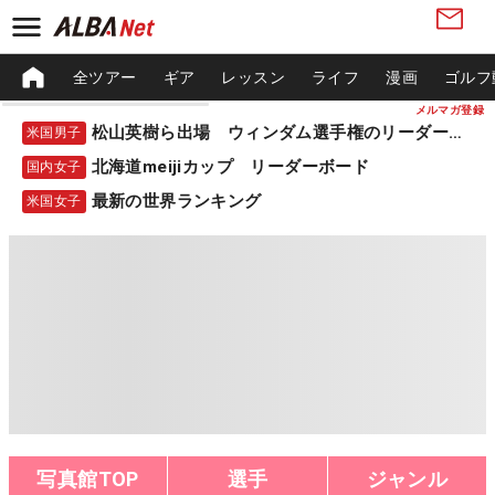
全ツアー
ギア
レッスン
ライフ
漫画
ゴルフ
メルマガ登録
松山英樹ら出場 ウィンダム選手権のリーダーボード
米国男子
北海道meijiカップ リーダーボード
国内女子
最新の世界ランキング
米国女子
写真館TOP
選手
ジャンル