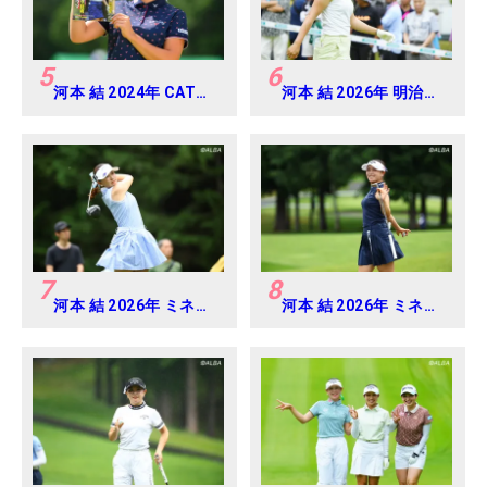
5
6
河本 結 2024年 CAT
河本 結 2026年 明治安
Ladies 練習日・プロア
田レディス Round2
マ
7
8
河本 結 2026年 ミネベ
河本 結 2026年 ミネベ
アミツミ レディス 北海
アミツミ レディス 北海
道新聞カップ Round4
道新聞カップ Round2