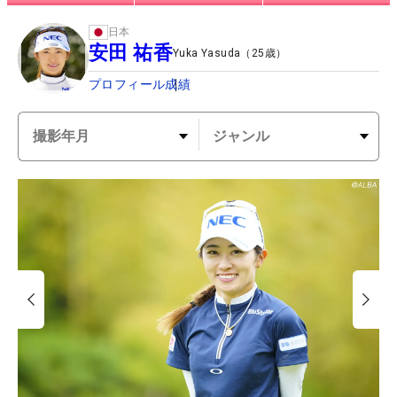
日本
安田 祐香
Yuka Yasuda
（
25
歳）
プロフィール
成績