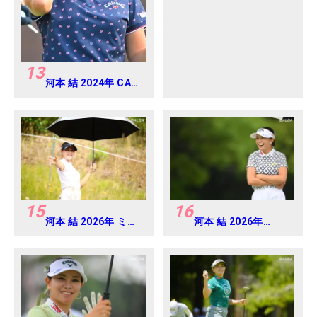
CUP Round4
13
河本 結 2024年 CAT
Ladies 練習日・プロ
アマ
15
16
河本 結 2026年 ミネ
河本 結 2026年
ベアミツミ レディス
EARTH MONDAMIN
北海道新聞カップ
CUP Round5
Round1