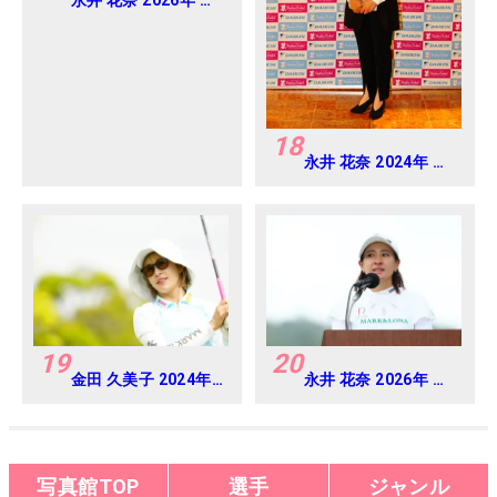
ネベアミツミ レディ
ス 北海道新聞カップ
Round4
18
永井 花奈 2024年 ダ
イキンオーキッドレ
ディス Round-1
19
20
金田 久美子 2024年
永井 花奈 2026年 ミ
パナソニックオープ
ネベアミツミ レディ
ンレディース
ス 北海道新聞カップ
Round-1
Round4
写真館TOP
選手
ジャンル