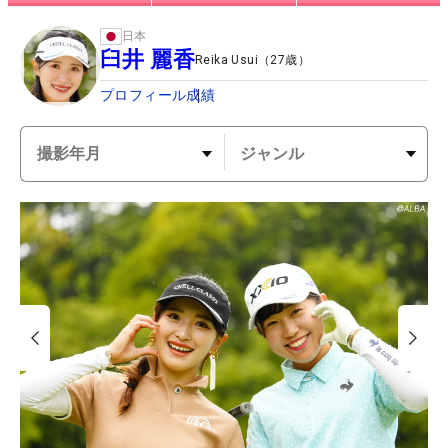
日本
臼井 麗香
Reika Usui
（
27
歳）
プロフィール
成績