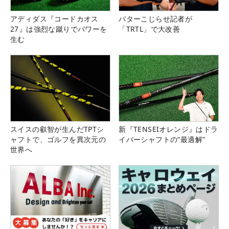
アディダス『コードカオス
パターこじらせ記者が
27』は強烈な蹴りでパワーを
「TRTL」で大改善
生む
スイスの叡智が生んだTPTシ
新『TENSEIオレンジ』はドラ
ャフトで、ゴルフを異次元の
イバーシャフトの“最適解”
世界へ