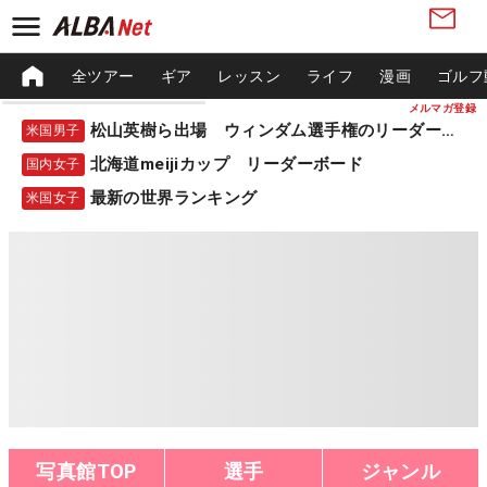
全ツアー
ギア
レッスン
ライフ
漫画
ゴルフ
メルマガ登録
松山英樹ら出場 ウィンダム選手権のリーダーボード
米国男子
北海道meijiカップ リーダーボード
国内女子
最新の世界ランキング
米国女子
写真館TOP
選手
ジャンル