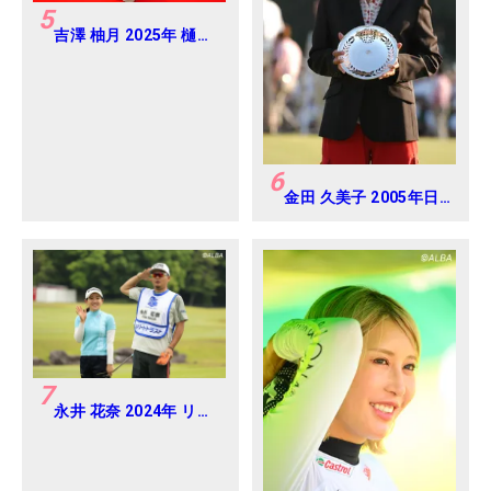
5
吉澤 柚月 2025年 樋口
久子 三菱電機レディス
練習日・プロアマ
6
金田 久美子 2005年日
本女子オープンゴルフ
選手権
7
永井 花奈 2024年 リゾ
ートトラスト レディス
Round-1