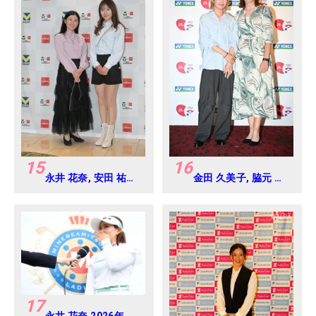
15
16
永井 花奈, 安田 祐香
金田 久美子, 脇元 華
2024年 Vポイント
2024年 ヨネックス
×ENEOS ゴルフトー
レディス Round-1
ナメント Round-1
17
永井 花奈 2026年 ミ