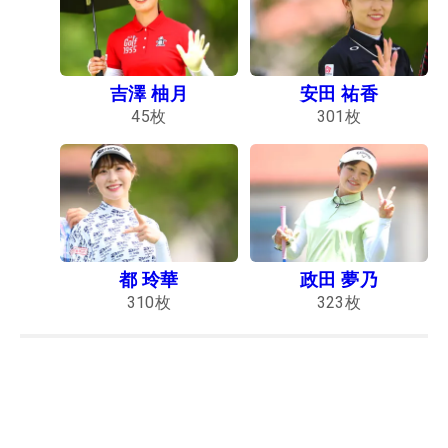
吉澤 柚月
安田 祐香
45
枚
301
枚
都 玲華
政田 夢乃
310
枚
323
枚