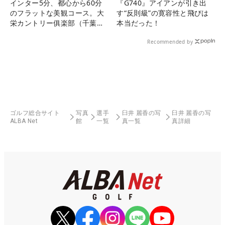
インター5分、都心から60分
『G740』アイアンが引き出
のフラットな美観コース。大
す“反則級”の寛容性と飛びは
栄カントリー俱楽部（千葉
本当だった！
県）
Recommended by
ゴルフ総合サイト
写真
選手
臼井 麗香の写
臼井 麗香の写
ALBA Net
館
一覧
真一覧
真詳細