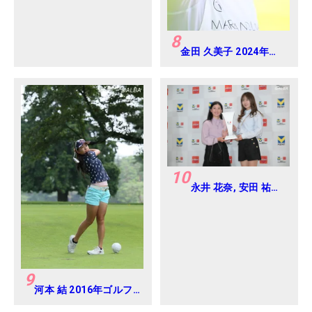
8
金田 久美子 2024年
CAT Ladies 練習日・
プロアマ
10
永井 花奈, 安田 祐香
2024年 Vポイント
×ENEOS ゴルフトー
ナメント Round-1
9
河本 結 2016年ゴルフ
ダイジェストジャパン