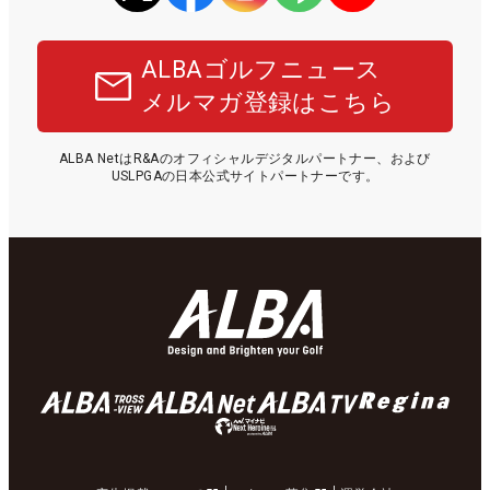
ALBAゴルフニュース
メルマガ登録はこちら
ALBA NetはR&Aのオフィシャルデジタルパートナー、および
USLPGAの日本公式サイトパートナーです。