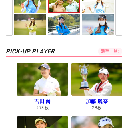
PICK-UP PLAYER
選手一覧
吉田 鈴
加藤 麗奈
273
枚
28
枚