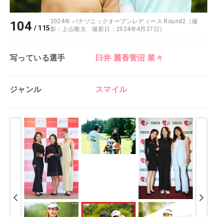
2024年 パナソニックオープンレディース Round2（撮
104
/
115
影：上山敬太 撮影日：2024年4月27日）
写っている選手
臼井 麗香
菅沼 菜々
ジャンル
スマイル