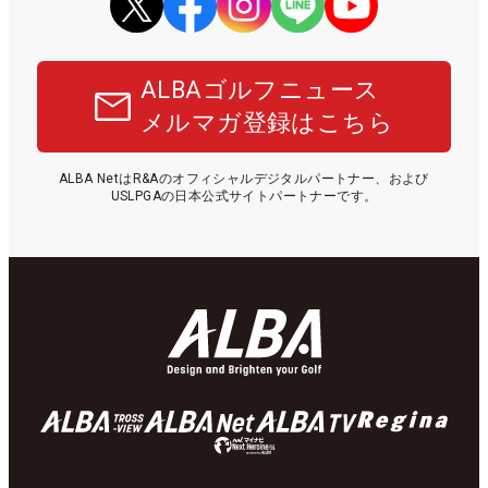
ALBAゴルフニュース
メルマガ登録はこちら
ALBA NetはR&Aのオフィシャルデジタルパートナー、および
USLPGAの日本公式サイトパートナーです。