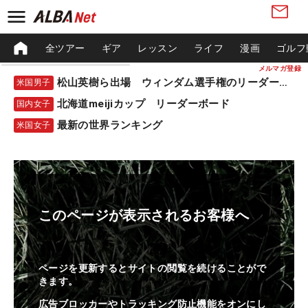
全ツアー
ギア
レッスン
ライフ
漫画
ゴルフ
メルマガ登録
松山英樹ら出場 ウィンダム選手権のリーダーボード
米国男子
北海道meijiカップ リーダーボード
国内女子
最新の世界ランキング
米国女子
このページが表示されるお客様へ
ページを更新するとサイトの閲覧を続けることがで
きます。
広告ブロッカーやトラッキング防止機能をオンにし