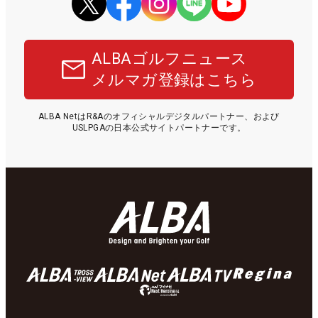
ALBAゴルフニュース
メルマガ登録はこちら
ALBA NetはR&Aのオフィシャルデジタルパートナー、および
USLPGAの日本公式サイトパートナーです。