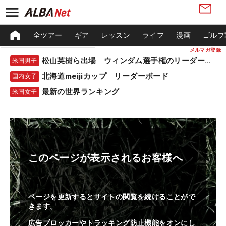
全ツアー
ギア
レッスン
ライフ
漫画
ゴルフ
メルマガ登録
松山英樹ら出場 ウィンダム選手権のリーダーボード
米国男子
北海道meijiカップ リーダーボード
国内女子
最新の世界ランキング
米国女子
このページが表示されるお客様へ
ページを更新するとサイトの閲覧を続けることがで
きます。
広告ブロッカーやトラッキング防止機能をオンにし