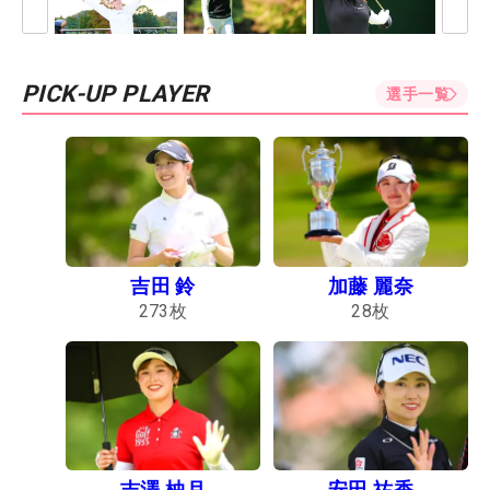
PICK-UP PLAYER
選手一覧
吉田 鈴
加藤 麗奈
273
枚
28
枚
吉澤 柚月
安田 祐香