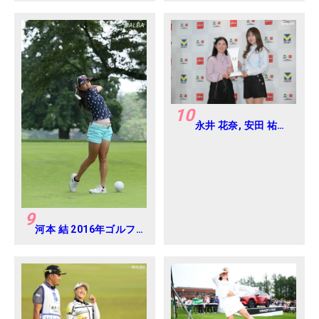
プロアマ
10
永井 花奈, 安田 祐香
2024年 Vポイント
×ENEOS ゴルフトー
ナメント Round-1
9
河本 結 2016年ゴルフ
ダイジェストジャパン
ジュニアカップ