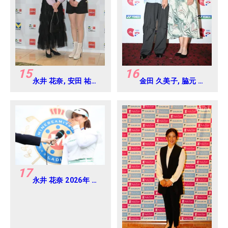
15
16
永井 花奈, 安田 祐香
金田 久美子, 脇元 華
2024年 Vポイント
2024年 ヨネックス
×ENEOS ゴルフトー
レディス Round-1
ナメント Round-1
17
永井 花奈 2026年 ミ
ネベアミツミ レディ
ス 北海道新聞カップ
Round4