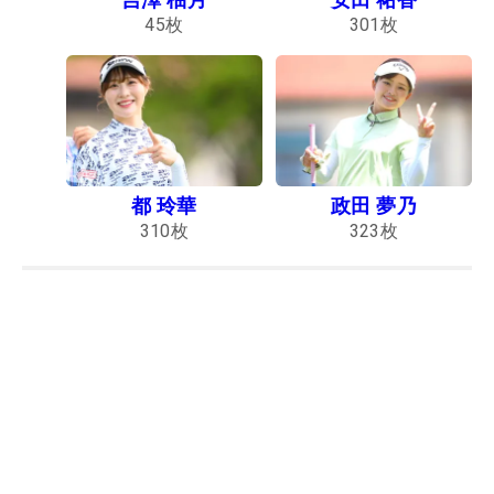
45
枚
301
枚
都 玲華
政田 夢乃
310
枚
323
枚