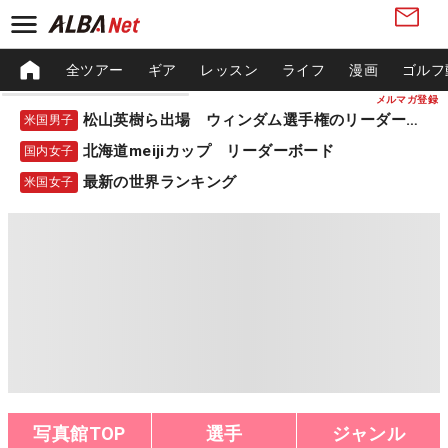
全ツアー
ギア
レッスン
ライフ
漫画
ゴルフ
メルマガ登録
松山英樹ら出場 ウィンダム選手権のリーダーボード
米国男子
北海道meijiカップ リーダーボード
国内女子
最新の世界ランキング
米国女子
写真館TOP
選手
ジャンル