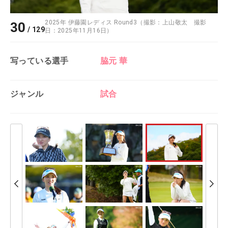
2025年 伊藤園レディス Round3（撮影：上山敬太 撮影
30
/
129
日：2025年11月16日）
写っている選手
脇元 華
ジャンル
試合