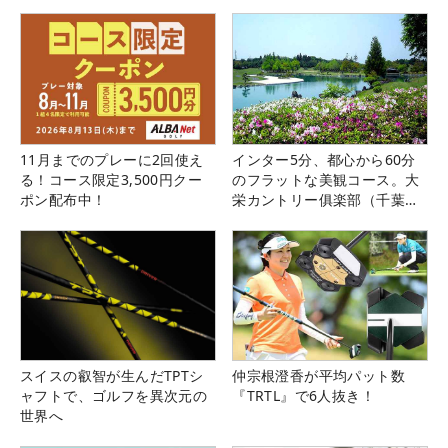
11月までのプレーに2回使え
インター5分、都心から60分
る！コース限定3,500円クー
のフラットな美観コース。大
ポン配布中！
栄カントリー俱楽部（千葉
県）
スイスの叡智が生んだTPTシ
仲宗根澄香が平均パット数
ャフトで、ゴルフを異次元の
『TRTL』で6人抜き！
世界へ