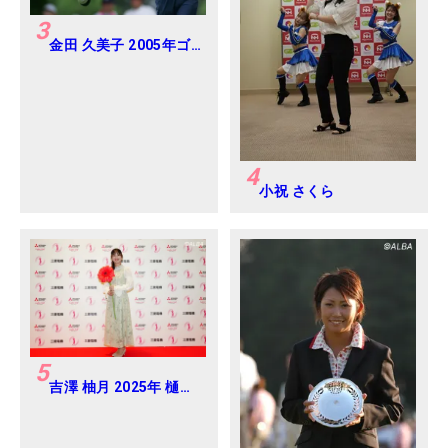
3
金田 久美子 2005年ゴ
ルフダイジェストジャ
パンジュニアカップ
4
小祝 さくら
5
吉澤 柚月 2025年 樋口
久子 三菱電機レディス
練習日・プロアマ