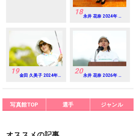
18
永井 花奈 2024年 ダ
イキンオーキッドレ
ディス Round-1
19
20
金田 久美子 2024年
永井 花奈 2026年 ミ
パナソニックオープ
ネベアミツミ レディ
ンレディース
ス 北海道新聞カップ
Round-1
Round4
写真館TOP
選手
ジャンル
オススメの記事