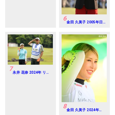
6
金田 久美子 2005年日
本女子オープンゴルフ
選手権
7
永井 花奈 2024年 リゾ
ートトラスト レディス
Round-1
8
金田 久美子 2024年
CAT Ladies 練習日・