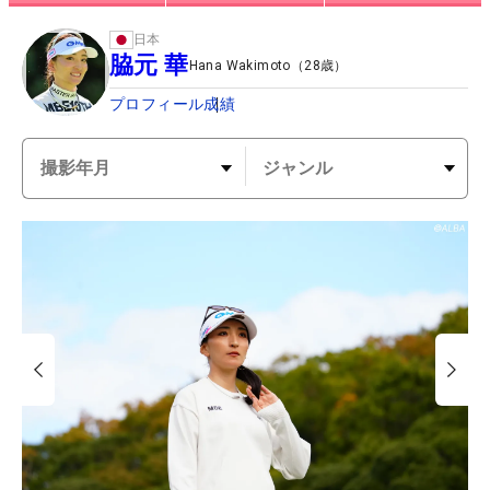
日本
脇元 華
Hana Wakimoto
（
28
歳）
プロフィール
成績