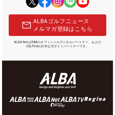
ALBAゴルフニュース
メルマガ登録はこちら
ALBA NetはR&Aのオフィシャルデジタルパートナー、および
USLPGAの日本公式サイトパートナーです。