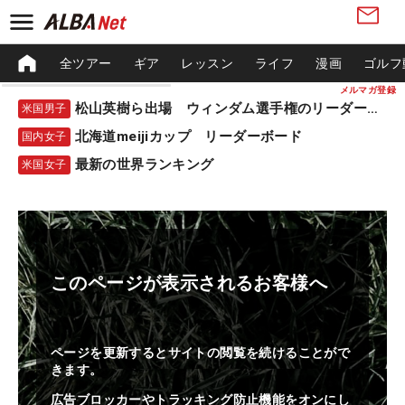
全ツアー
ギア
レッスン
ライフ
漫画
ゴルフ
メルマガ登録
松山英樹ら出場 ウィンダム選手権のリーダーボード
米国男子
北海道meijiカップ リーダーボード
国内女子
最新の世界ランキング
米国女子
このページが表示されるお客様へ
ページを更新するとサイトの閲覧を続けることがで
きます。
広告ブロッカーやトラッキング防止機能をオンにし