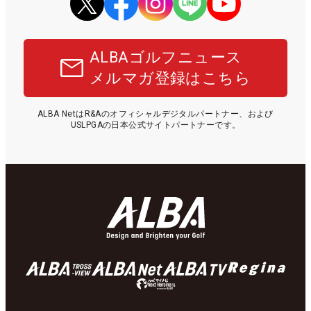
ALBAゴルフニュース
メルマガ登録はこちら
ALBA NetはR&Aのオフィシャルデジタルパートナー、および
USLPGAの日本公式サイトパートナーです。