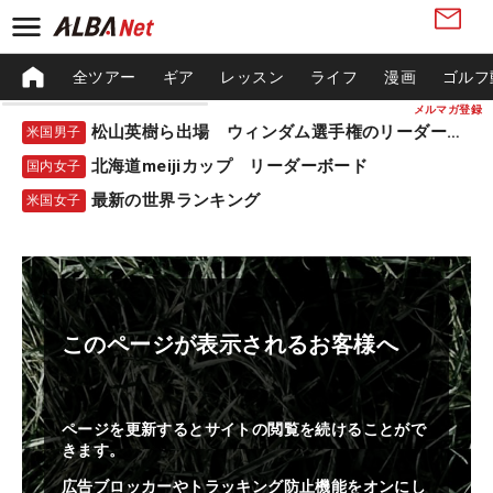
全ツアー
ギア
レッスン
ライフ
漫画
ゴルフ
メルマガ登録
松山英樹ら出場 ウィンダム選手権のリーダーボード
米国男子
北海道meijiカップ リーダーボード
国内女子
最新の世界ランキング
米国女子
このページが表示されるお客様へ
ページを更新するとサイトの閲覧を続けることがで
きます。
広告ブロッカーやトラッキング防止機能をオンにし