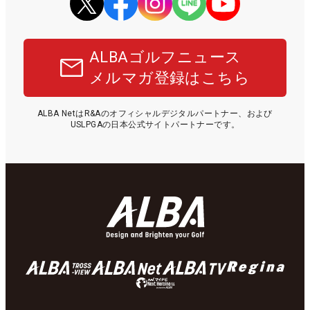
ALBAゴルフニュース
メルマガ登録はこちら
ALBA NetはR&Aのオフィシャルデジタルパートナー、および
USLPGAの日本公式サイトパートナーです。