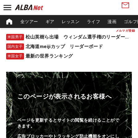
全ツアー
ギア
レッスン
ライフ
漫画
ゴルフ
メルマガ登録
松山英樹ら出場 ウィンダム選手権のリーダーボード
米国男子
北海道meijiカップ リーダーボード
国内女子
最新の世界ランキング
米国女子
このページが表示されるお客様へ
ページを更新するとサイトの閲覧を続けることがで
きます。
広告ブロッカーやトラッキング防止機能をオンにし