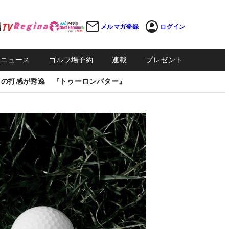
メルマガ登録
ログイン
Sニュース
ゴルフ場予約
連載
プレゼント
しの打感が秀逸 『トゥーロンパター』