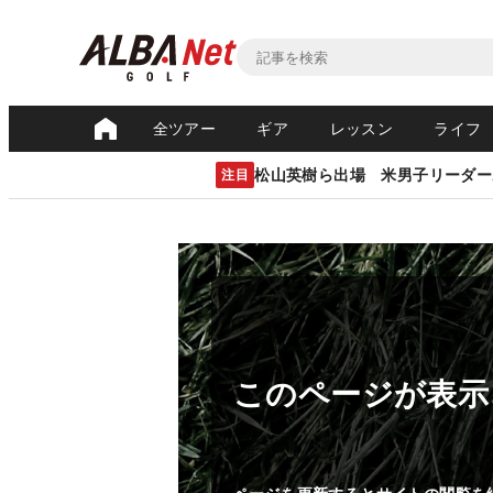
全ツアー
ギア
レッスン
ライフ
松山英樹ら出場 米男子リーダー
注目
このページが表示