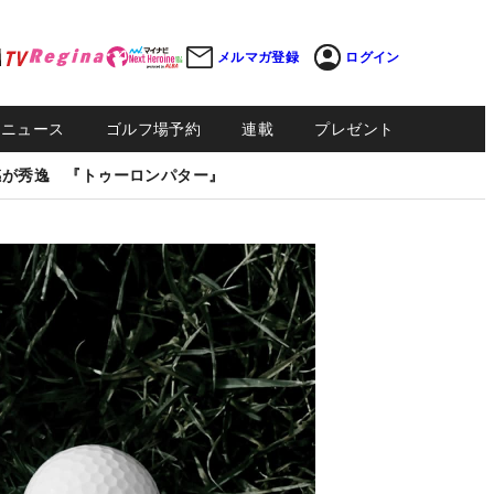
メルマガ登録
ログイン
Sニュース
ゴルフ場予約
連載
プレゼント
感が秀逸 『トゥーロンパター』