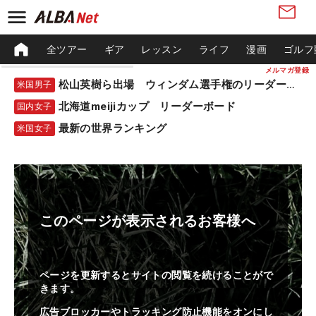
全ツアー
ギア
レッスン
ライフ
漫画
ゴルフ
メルマガ登録
松山英樹ら出場 ウィンダム選手権のリーダーボード
米国男子
北海道meijiカップ リーダーボード
国内女子
最新の世界ランキング
米国女子
このページが表示されるお客様へ
ページを更新するとサイトの閲覧を続けることがで
きます。
広告ブロッカーやトラッキング防止機能をオンにし