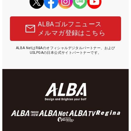
ALBAゴルフニュース
メルマガ登録はこちら
ALBA NetはR&Aのオフィシャルデジタルパートナー、および
USLPGAの日本公式サイトパートナーです。