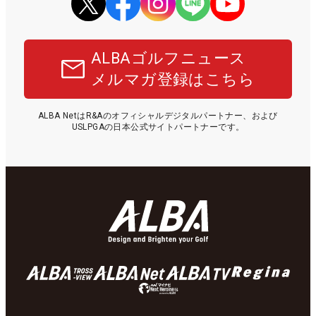
ALBAゴルフニュース
メルマガ登録はこちら
ALBA NetはR&Aのオフィシャルデジタルパートナー、および
USLPGAの日本公式サイトパートナーです。