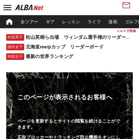
全ツアー
ギア
レッスン
ライフ
漫画
ゴルフ
メルマガ登録
松山英樹ら出場 ウィンダム選手権のリーダーボード
米国男子
北海道meijiカップ リーダーボード
国内女子
最新の世界ランキング
米国女子
このページが表示されるお客様へ
ページを更新するとサイトの閲覧を続けることがで
きます。
広告ブロッカーやトラッキング防止機能をオンにし