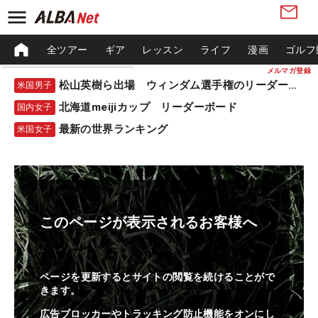
全ツアー
ギア
レッスン
ライフ
漫画
ゴルフ
メルマガ登録
松山英樹ら出場 ウィンダム選手権のリーダーボード
米国男子
北海道meijiカップ リーダーボード
国内女子
最新の世界ランキング
米国女子
このページが表示されるお客様へ
ページを更新するとサイトの閲覧を続けることがで
きます。
広告ブロッカーやトラッキング防止機能をオンにし