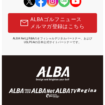
ALBAゴルフニュース
メルマガ登録はこちら
ALBA NetはR&Aのオフィシャルデジタルパートナー、および
USLPGAの日本公式サイトパートナーです。