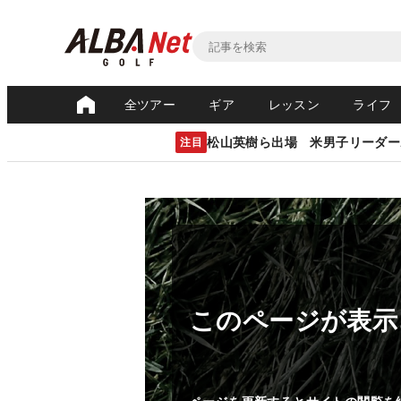
全ツアー
ギア
レッスン
ライフ
松山英樹ら出場 米男子リーダー
注目
このページが表示