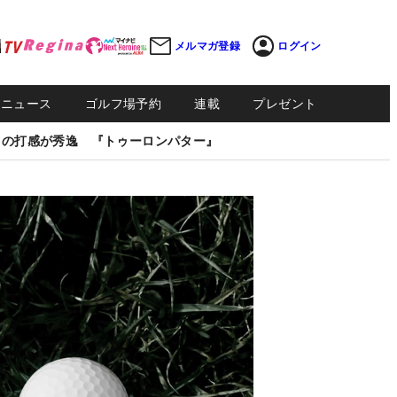
メルマガ登録
ログイン
Sニュース
ゴルフ場予約
連載
プレゼント
しの打感が秀逸 『トゥーロンパター』