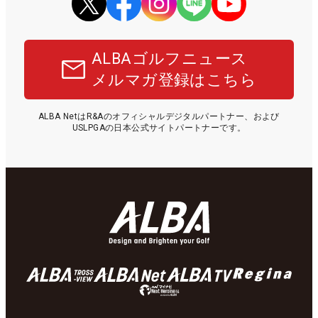
ALBAゴルフニュース
メルマガ登録はこちら
ALBA NetはR&Aのオフィシャルデジタルパートナー、および
USLPGAの日本公式サイトパートナーです。