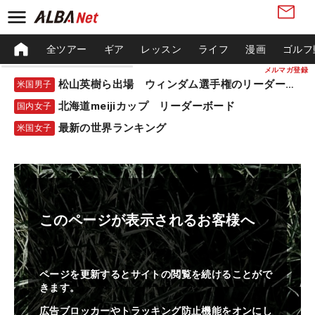
全ツアー
ギア
レッスン
ライフ
漫画
ゴルフ
メルマガ登録
松山英樹ら出場 ウィンダム選手権のリーダーボード
米国男子
北海道meijiカップ リーダーボード
国内女子
最新の世界ランキング
米国女子
このページが表示されるお客様へ
ページを更新するとサイトの閲覧を続けることがで
きます。
広告ブロッカーやトラッキング防止機能をオンにし