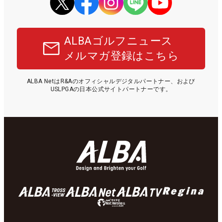
ALBAゴルフニュース
メルマガ登録はこちら
ALBA NetはR&Aのオフィシャルデジタルパートナー、および
USLPGAの日本公式サイトパートナーです。