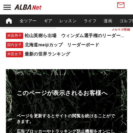
全ツアー
ギア
レッスン
ライフ
漫画
ゴルフ
メルマガ登録
松山英樹ら出場 ウィンダム選手権のリーダーボード
米国男子
北海道meijiカップ リーダーボード
国内女子
最新の世界ランキング
米国女子
このページが表示されるお客様へ
ページを更新するとサイトの閲覧を続けることがで
きます。
広告ブロッカーやトラッキング防止機能をオンにし