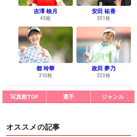
吉澤 柚月
安田 祐香
45
枚
301
枚
都 玲華
政田 夢乃
310
枚
323
枚
写真館TOP
選手
ジャンル
オススメの記事