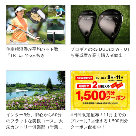
仲宗根澄香が平均パット数
プロギアのRS DUOはFW・UT
『TRTL』で6人抜き！
も完成度が高く購入者続出！
インター5分、都心から60分
4日間限定配布！11月までの
のフラットな美観コース。大
プレーに2回使える1,500円分
栄カントリー俱楽部（千葉
クーポン配布中！
県）