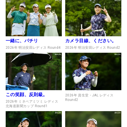
一緒に、パチリ
カメラ目線、ください。
2026年 明治安田レディス Round4
2026年 明治安田レディス Round2
この笑顔、反則級。
2026年 資生堂・JAL レディス
Round2
2026年 ミネベアミツミ レディス
北海道新聞カップ Round1