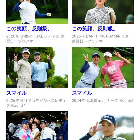
この笑顔、反則級。
この笑顔、反則級。
2026年 資生堂・JAL レディス 練
2026年 EARTH MONDAMIN CUP
習日・プロアマ
練習日・プロアマ
スマイル
スマイル
2026年 NTTドコモビジネスレディ
2024年 北海道meijiカップ Round2
ス Round4