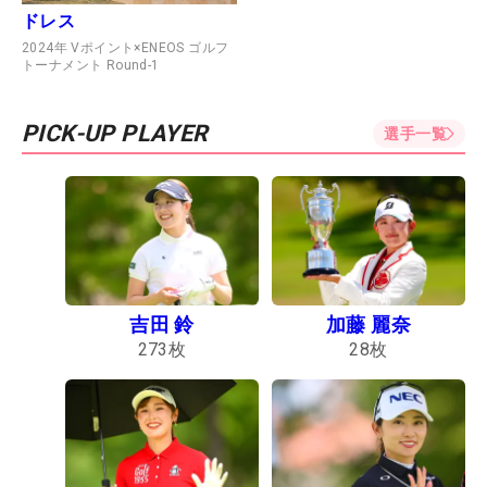
ドレス
2024年 Vポイント×ENEOS ゴルフ
トーナメント Round-1
PICK-UP PLAYER
選手一覧
吉田 鈴
加藤 麗奈
273
枚
28
枚