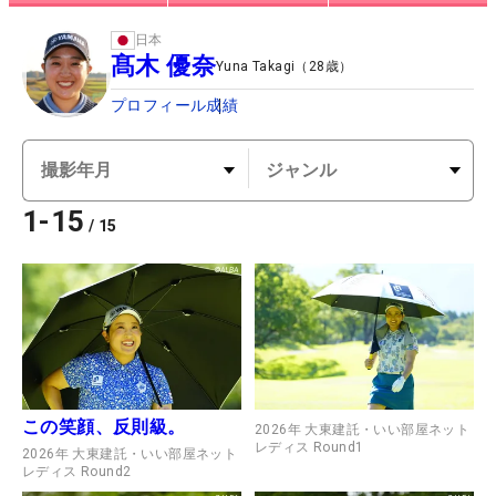
日本
髙木 優奈
Yuna Takagi
（
28
歳）
プロフィール
成績
1
-
15
/
15
この笑顔、反則級。
2026年 大東建託・いい部屋ネット
レディス Round1
2026年 大東建託・いい部屋ネット
レディス Round2