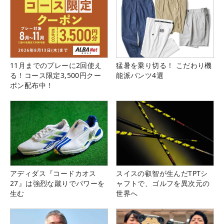
11月までのプレーに2回使え
猛暑を乗り切る！ こだわり機
る！コース限定3,500円クー
能派パンツ4選
ポン配布中！
アディダス『コードカオス
スイスの叡智が生んだTPTシ
27』は強烈な蹴りでパワーを
ャフトで、ゴルフを異次元の
生む
世界へ