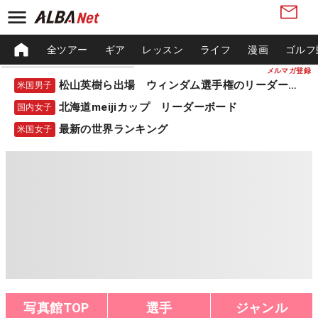
全ツアー
ギア
レッスン
ライフ
漫画
ゴルフ
メルマガ登録
松山英樹ら出場 ウィンダム選手権のリーダーボード
米国男子
北海道meijiカップ リーダーボード
国内女子
最新の世界ランキング
米国女子
写真館TOP
選手
ジャンル