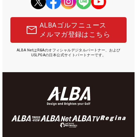
ALBAゴルフニュース
メルマガ登録はこちら
ALBA NetはR&Aのオフィシャルデジタルパートナー、および
USLPGAの日本公式サイトパートナーです。