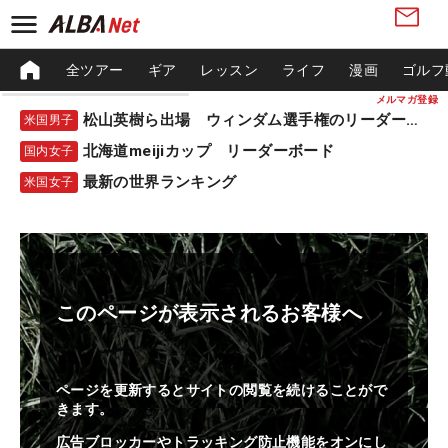
全ツアー
ギア
レッスン
ライフ
漫画
ゴルフ
メルマガ登録
松山英樹ら出場 ウィンダム選手権のリーダーボード
米国男子
北海道meijiカップ リーダーボード
国内女子
最新の世界ランキング
米国女子
このページが表示されるお客様へ
ページを更新するとサイトの閲覧を続けることがで
きます。
広告ブロッカーやトラッキング防止機能をオンにし