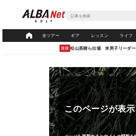
全ツアー
ギア
レッスン
ライフ
松山英樹ら出場 米男子リーダー
注目
このページが表示