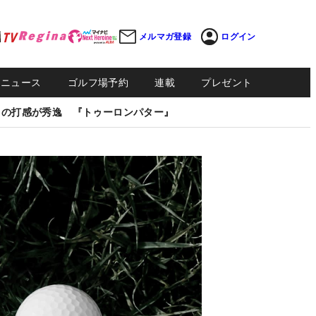
メルマガ登録
ログイン
Sニュース
ゴルフ場予約
連載
プレゼント
しの打感が秀逸 『トゥーロンパター』