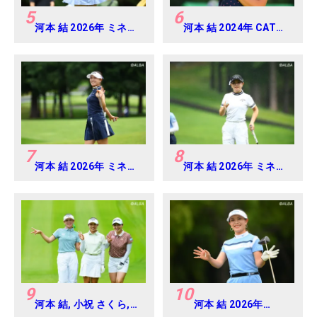
5
6
河本 結 2026年 ミネベ
河本 結 2024年 CAT
アミツミ レディス 北海
Ladies 練習日・プロア
道新聞カップ Round4
マ
7
8
河本 結 2026年 ミネベ
河本 結 2026年 ミネベ
アミツミ レディス 北海
アミツミ レディス 北海
道新聞カップ Round2
道新聞カップ Round3
9
10
河本 結, 小祝 さくら,
河本 結 2026年