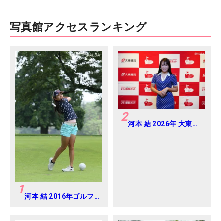
写真館アクセスランキング
2
河本 結 2026年 大東建
託・いい部屋ネットレ
ディス 練習日・プロア
マ
1
河本 結 2016年ゴルフ
ダイジェストジャパン
ジュニアカップ