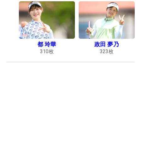
都 玲華
政田 夢乃
310
枚
323
枚