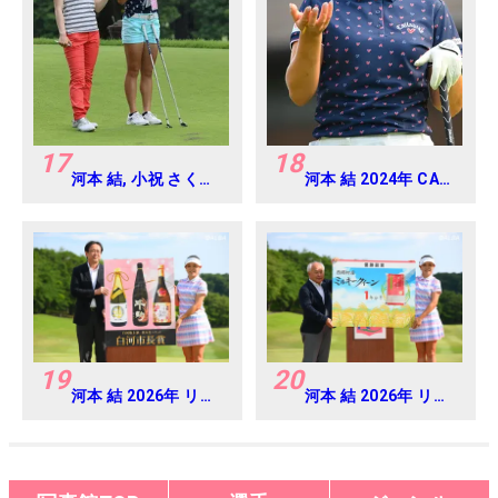
17
18
河本 結, 小祝 さくら
河本 結 2024年 CAT
2016年ゴルフダイジ
Ladies 練習日・プロ
ェストジャパンジュ
アマ
ニアカップ
19
20
河本 結 2026年 リゾ
河本 結 2026年 リゾ
ートトラスト レディ
ートトラスト レディ
ス Round4
ス Round4