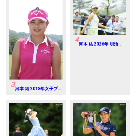
4
河本 結 2026年 明治安
田レディス Round2
3
河本 結 2018年女子プ
ロテスト