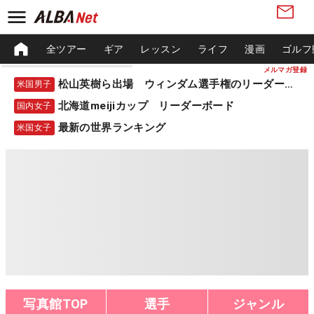
全ツアー
ギア
レッスン
ライフ
漫画
ゴルフ
メルマガ登録
松山英樹ら出場 ウィンダム選手権のリーダーボード
米国男子
北海道meijiカップ リーダーボード
国内女子
最新の世界ランキング
米国女子
写真館TOP
選手
ジャンル