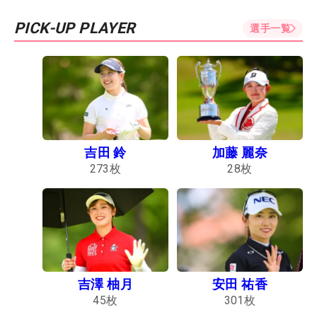
PICK-UP PLAYER
選手一覧
吉田 鈴
加藤 麗奈
273
枚
28
枚
吉澤 柚月
安田 祐香
45
枚
301
枚