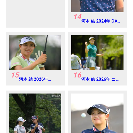
14
河本 結 2024年 CAT
Ladies 練習日・プロ
アマ
15
16
河本 結 2026年
河本 結 2026年 ニチ
EARTH MONDAMIN
レイレディス
CUP Round4
Round1