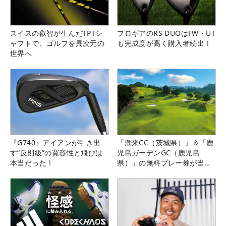
スイスの叡智が生んだTPTシ
プロギアのRS DUOはFW・UT
ャフトで、ゴルフを異次元の
も完成度が高く購入者続出！
世界へ
『G740』アイアンが引き出
「潮来CC（茨城県）」＆「鹿
す“反則級”の寛容性と飛びは
児島ガーデンGC（鹿児島
本当だった！
県）」の無料プレー券が当た
る！！