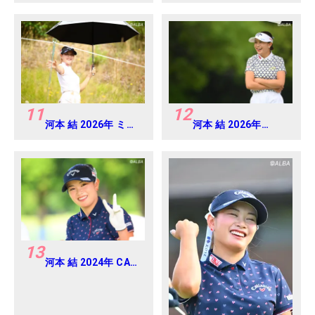
六車 日那乃 2026年 資
EARTH MONDAMIN
生堂・JAL レディス
CUP Round4
Round4
11
12
河本 結 2026年 ミネ
河本 結 2026年
ベアミツミ レディス
EARTH MONDAMIN
北海道新聞カップ
CUP Round5
Round1
13
河本 結 2024年 CAT
Ladies 練習日・プロ
アマ