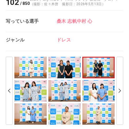
102
/
850
（撮影：佐々木啓 撮影日：2026年5月13日）
写っている選手
桑木 志帆
中村 心
ジャンル
ドレス