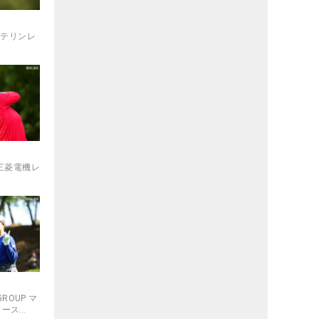
バンテリンレ
 三菱電機レ
GROUP マ
ィース