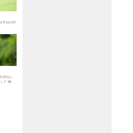
s Round1
alityレ
ック 練習