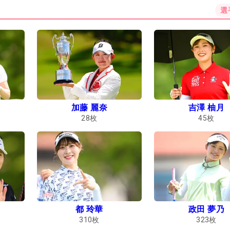
選
加藤 麗奈
吉澤 柚月
28
枚
45
枚
都 玲華
政田 夢乃
310
枚
323
枚