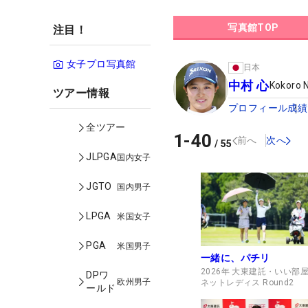
写真館TOP
注目！
女子プロ写真館
日本
中村 心
Kokoro 
ツアー情報
プロフィール
成績
全ツアー
1
-
40
前へ
次へ
/
55
JLPGA
国内女子
JGTO
国内男子
LPGA
米国女子
PGA
米国男子
一緒に、パチリ
2026年 大東建託・いい部
DPワ
欧州男子
ネットレディス Round2
ールド