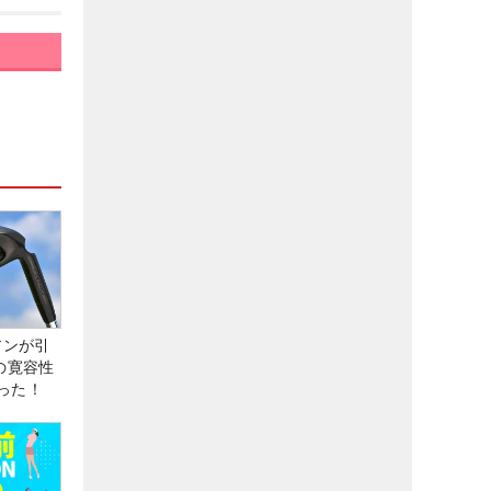
アンが引
の寛容性
った！