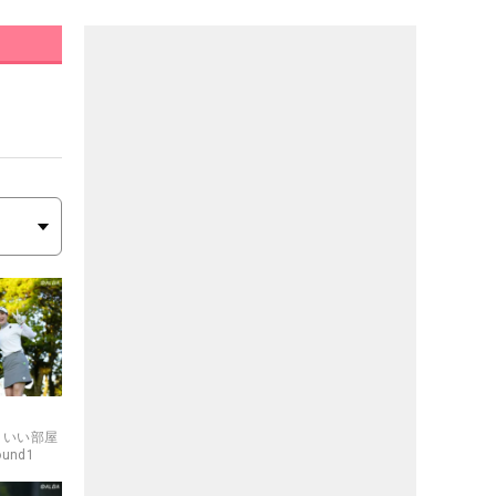
託・いい部屋
und1