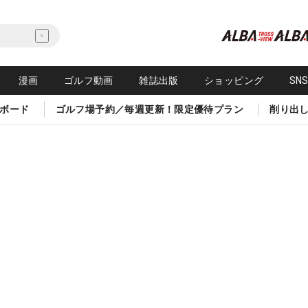
漫画
ゴルフ動画
雑誌出版
ショッピング
SN
ボード
ゴルフ場予約／毎週更新！限定優待プラン
削り出