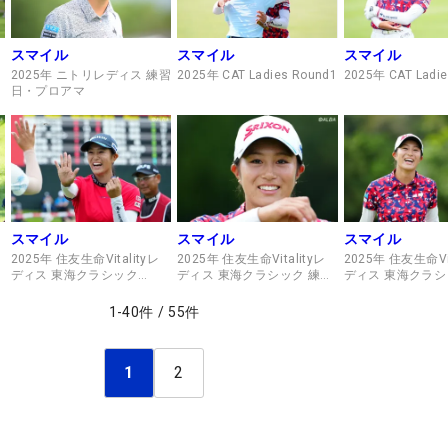
スマイル
スマイル
スマイル
2025年 CAT Ladies Round1
2025年 CAT Ladie
2025年 ニトリレディス 練習
日・プロアマ
スマイル
スマイル
スマイル
2025年 住友生命Vitalityレ
2025年 住友生命Vitalityレ
2025年 住友生命Vit
ディス 東海クラシック
ディス 東海クラシック 練習
ディス 東海クラシ
Round2
日・プロアマ
日・プロアマ
1
-
40
件
/
55
件
1
2