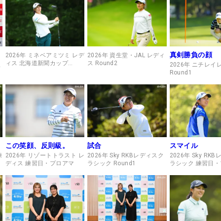
真剣勝負の顔
2026年 ミネベアミツミ レデ
2026年 資生堂・JAL レディ
ィス 北海道新聞カップ
ス Round2
屋
2026年 ニチレイ
Round2
Round1
この笑顔、反則級。
試合
スマイル
練
2026年 リゾートトラスト レ
2026年 Sky RKBレディスク
2026年 Sky RK
ディス 練習日・プロアマ
ラシック Round1
ラシック 練習日