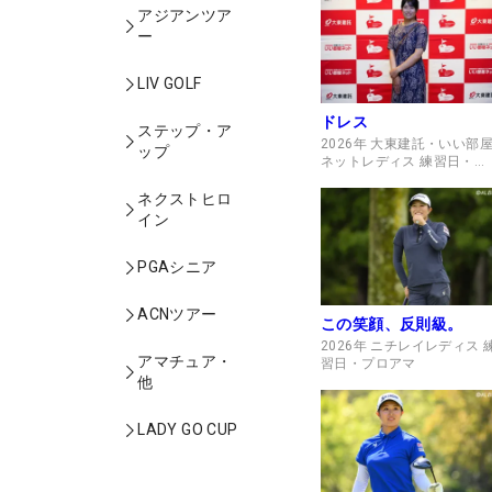
アジアンツア
ー
LIV GOLF
ドレス
ステップ・ア
2026年 大東建託・いい部
ップ
ネットレディス 練習日・プ
ロアマ
ネクストヒロ
イン
PGAシニア
ACNツアー
この笑顔、反則級。
2026年 ニチレイレディス 
アマチュア・
習日・プロアマ
他
LADY GO CUP