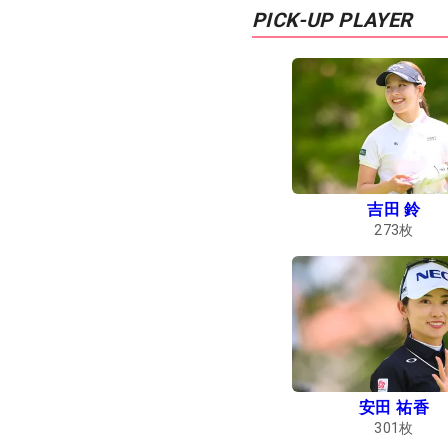
PICK-UP PLAYER
吉田 鈴
273
枚
安田 祐香
301
枚