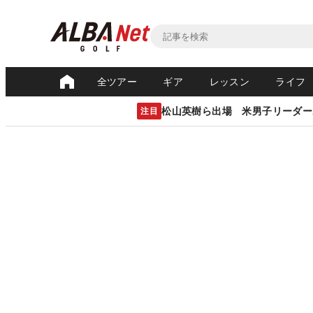
全ツアー
ギア
レッスン
ライフ
松山英樹ら出場 米男子リーダー
注目