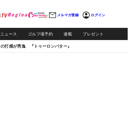
メルマガ登録
ログイン
Sニュース
ゴルフ場予約
連載
プレゼント
しの打感が秀逸 『トゥーロンパター』