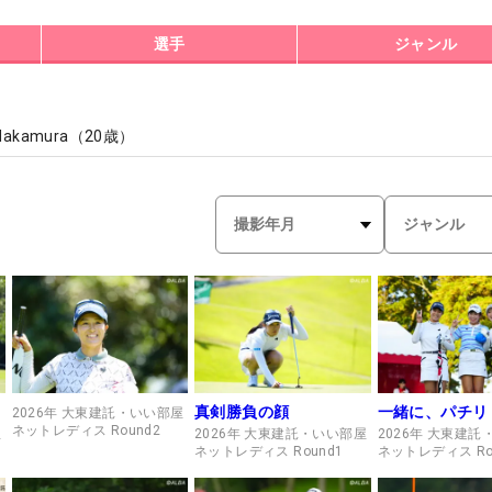
選手
ジャンル
Nakamura
（
20
歳）
真剣勝負の顔
一緒に、パチリ
2026年 大東建託・いい部屋
ネットレディス Round2
屋
2026年 大東建託・いい部屋
2026年 大東建
ネットレディス Round1
ネットレディス Ro