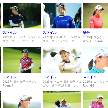
Round3
Round2
Round2
スマイル
スマイル
試合
マ
2025年 NOBUTA GROUP マ
2025年 NOBUTA GROUP マ
2025年 スタン
スターズGC レディース
スターズGC レディース
ホンダ Round2
Round1
Round1
スマイル
スマイル
スマイル
2025年 日本女子オープン
2025年 ソニー 日本女子プロ
2025年 ニトリレ
Round1
ゴルフ選手権 練習日・プロ
Round4
アマ