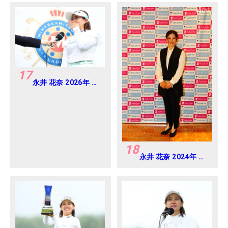
×ENEOS ゴルフトー
レディス Round-1
ナメント Round-1
17
永井 花奈 2026年 ミ
ネベアミツミ レディ
ス 北海道新聞カップ
Round4
18
永井 花奈 2024年 ダ
イキンオーキッドレ
ディス Round-1