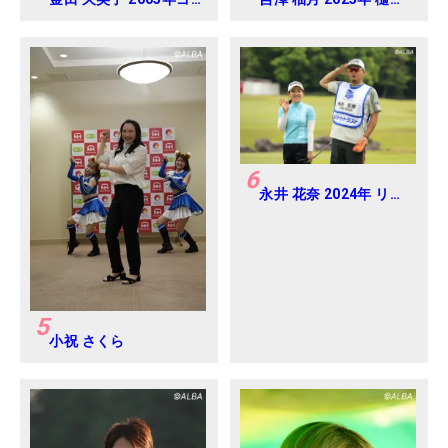
ルフダイジェストジャ
久子 三菱電機レディス
パンジュニアカップ
練習日・プロアマ
6
永井 花奈 2024年 リゾ
ートトラスト レディス
Round-1
5
小祝 さくら