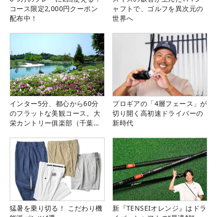
コース限定2,000円クーポン
ャフトで、ゴルフを異次元の
配布中！
世界へ
インター5分、都心から60分
プロギアの「4層フェース」が
のフラットな美観コース。大
切り開く高初速ドライバーの
栄カントリー俱楽部（千葉
新時代
県）
猛暑を乗り切る！ こだわり機
新『TENSEIオレンジ』はドラ