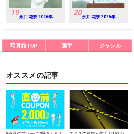
19
20
永井 花奈 2026年 ミ
永井 花奈 2026年 ミ
ネベアミツミ レディ
ネベアミツミ レディ
ス 北海道新聞カップ
ス 北海道新聞カップ
Round4
Round4
写真館TOP
選手
ジャンル
オススメの記事
8-9月のプレーに2回使える！
スイスの叡智が生んだTPTシ