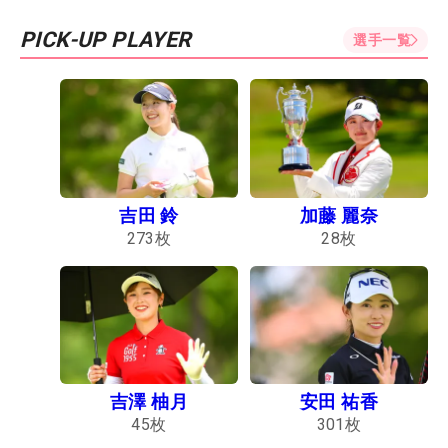
PICK-UP PLAYER
選手一覧
吉田 鈴
加藤 麗奈
273
枚
28
枚
吉澤 柚月
安田 祐香
45
枚
301
枚