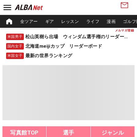
全ツアー
ギア
レッスン
ライフ
漫画
ゴルフ
メルマガ登録
松山英樹ら出場 ウィンダム選手権のリーダーボード
米国男子
北海道meijiカップ リーダーボード
国内女子
最新の世界ランキング
米国女子
写真館TOP
選手
ジャンル