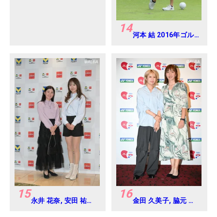
14
河本 結 2016年ゴル
フダイジェストジャ
パンジュニアカップ
15
16
永井 花奈, 安田 祐香
金田 久美子, 脇元 華
2024年 Vポイント
2024年 ヨネックス