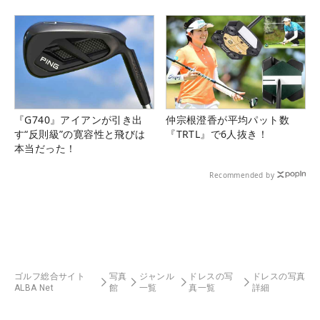
『G740』アイアンが引き出
仲宗根澄香が平均パット数
す“反則級”の寛容性と飛びは
『TRTL』で6人抜き！
本当だった！
Recommended by
ゴルフ総合サイト
写真
ジャンル
ドレスの写
ドレスの写真
ALBA Net
館
一覧
真一覧
詳細