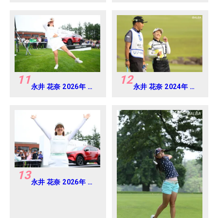
ベアミツミ レディス 北
2024年 Vポイント
海道新聞カップ
×ENEOS ゴルフトー
Round4
ナメント Round-1
11
12
永井 花奈 2026年 ミ
永井 花奈 2024年 リ
ネベアミツミ レディ
ゾートトラスト レデ
ス 北海道新聞カップ
ィス Round1
Round4
13
永井 花奈 2026年 ミ
ネベアミツミ レディ
ス 北海道新聞カップ
Round4