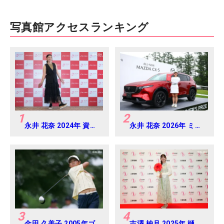
写真館アクセスランキング
1
2
永井 花奈 2024年 資生
永井 花奈 2026年 ミネ
堂 レディスオープン
ベアミツミ レディス 北
Round-1
海道新聞カップ
Round4
3
4
金田 久美子 2005年ゴ
吉澤 柚月 2025年 樋口