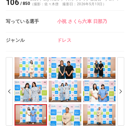
106
/
850
（撮影：佐々木啓 撮影日：2026年5月13日）
写っている選手
小祝 さくら
六車 日那乃
ジャンル
ドレス