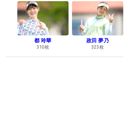
都 玲華
政田 夢乃
310
枚
323
枚