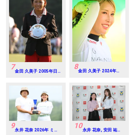
8
7
金田 久美子 2024年
金田 久美子 2005年日
CAT Ladies 練習日・
本女子オープンゴルフ
プロアマ
選手権
9
10
永井 花奈 2026年 ミネ
永井 花奈, 安田 祐香