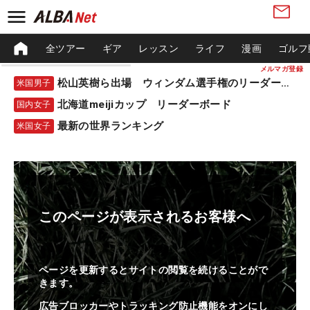
全ツアー
ギア
レッスン
ライフ
漫画
ゴルフ
メルマガ登録
松山英樹ら出場 ウィンダム選手権のリーダーボード
米国男子
北海道meijiカップ リーダーボード
国内女子
最新の世界ランキング
米国女子
このページが表示されるお客様へ
ページを更新するとサイトの閲覧を続けることがで
きます。
広告ブロッカーやトラッキング防止機能をオンにし