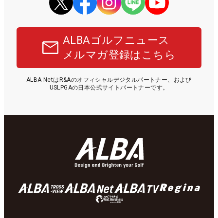
ALBAゴルフニュース
メルマガ登録はこちら
ALBA NetはR&Aのオフィシャルデジタルパートナー、および
USLPGAの日本公式サイトパートナーです。