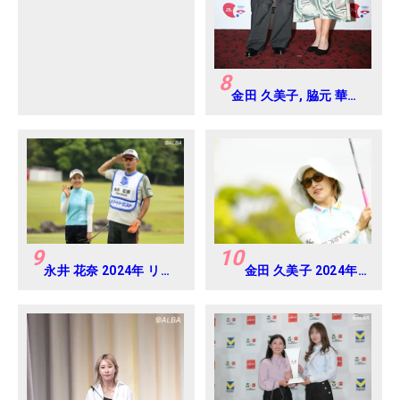
8
金田 久美子, 脇元 華
2024年 ヨネックスレ
ディス Round-1
9
10
永井 花奈 2024年 リゾ
金田 久美子 2024年
ートトラスト レディス
パナソニックオープ
Round-1
ンレディース
Round-1