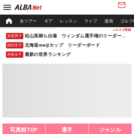
全ツアー
ギア
レッスン
ライフ
漫画
ゴルフ
メルマガ登録
松山英樹ら出場 ウィンダム選手権のリーダーボード
米国男子
北海道meijiカップ リーダーボード
国内女子
最新の世界ランキング
米国女子
写真館TOP
選手
ジャンル