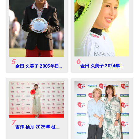
6
5
金田 久美子 2024年
金田 久美子 2005年日
CAT Ladies 練習日・
本女子オープンゴルフ
プロアマ
選手権
7
吉澤 柚月 2025年 樋口
久子 三菱電機レディス
練習日・プロアマ