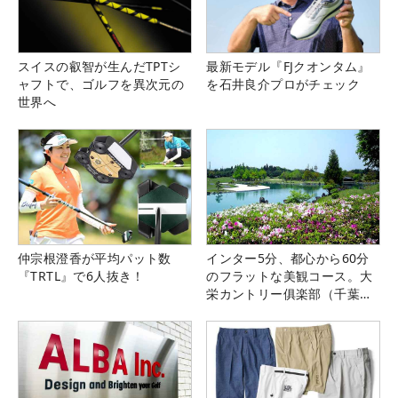
スイスの叡智が生んだTPTシ
最新モデル『FJクオンタム』
ャフトで、ゴルフを異次元の
を石井良介プロがチェック
世界へ
仲宗根澄香が平均パット数
インター5分、都心から60分
『TRTL』で6人抜き！
のフラットな美観コース。大
栄カントリー俱楽部（千葉
県）