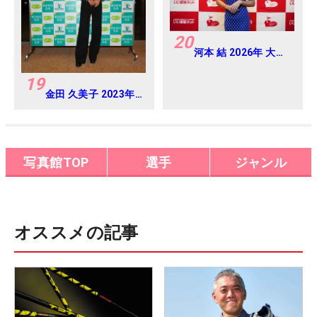
20
河本 結 2026年 大東
建託・いい部屋ネッ
トレディス 練習日・
19
プロアマ
金田 久美子 2023年
明治安田生命レディ
ス ヨコハマタイヤゴ
ルフトーナメント
Round-1
写真館TOP
選手
ジャンル
オススメの記事