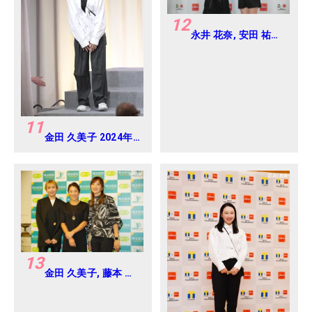
12
永井 花奈, 安田 祐香
2024年 Vポイント
×ENEOS ゴルフトー
ナメント Round-1
11
金田 久美子 2024年
Vポイント×ENEOS
ゴルフトーナメント
Round-1
13
金田 久美子, 藤本 麻
子, 脇元 華 2024年
明治安田レディス ヨ