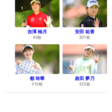
吉澤 柚月
安田 祐香
45
枚
301
枚
都 玲華
政田 夢乃
310
枚
323
枚