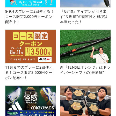
8-9月のプレーに2回使える！
『G740』アイアンが引き出
コース限定2,000円クーポン
す“反則級”の寛容性と飛びは
配布中！
本当だった！
11月までのプレーに2回使え
新『TENSEIオレンジ』はドラ
る！コース限定3,500円クー
イバーシャフトの“最適解”
ポン配布中！