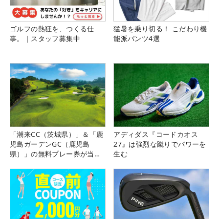
ゴルフの熱狂を、つくる仕
猛暑を乗り切る！ こだわり機
事。｜スタッフ募集中
能派パンツ4選
「潮来CC（茨城県）」＆「鹿
アディダス『コードカオス
児島ガーデンGC（鹿児島
27』は強烈な蹴りでパワーを
県）」の無料プレー券が当た
生む
る！！