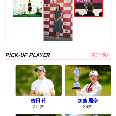
PICK-UP PLAYER
選手一覧
吉田 鈴
加藤 麗奈
273
枚
28
枚