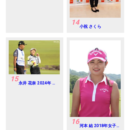
コハマタイヤゴルフ
トーナメント
Round-1
14
小祝 さくら
15
永井 花奈 2024年 リ
ゾートトラスト レデ
ィス Round1
16
河本 結 2018年女子