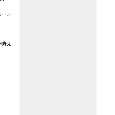
ンドが
H終え