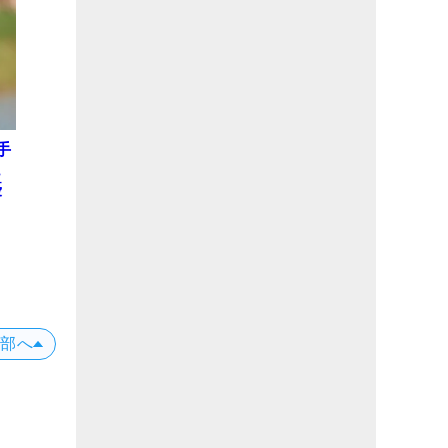
手
ュ
優
上部へ