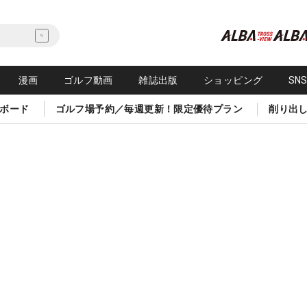
漫画
ゴルフ動画
雑誌出版
ショッピング
SN
ボード
ゴルフ場予約／毎週更新！限定優待プラン
削り出