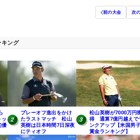
前の大会
次
ンキング
ら
プレーオフ進出をかけ
松山英樹が7000万円
トッ
たラストマッチ 松山
得 通算7億円越えで
2
3
初優
英樹は日本時間7日深夜
ンクアップ【米国男
にティオフ
賞金ランキング】