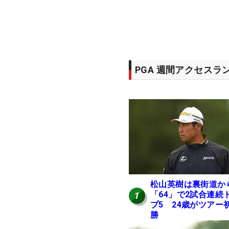
PGA 週間アクセスラ
松山英樹は裏街道か
「64」で2試合連続
1
プ5 24歳がツアー
勝