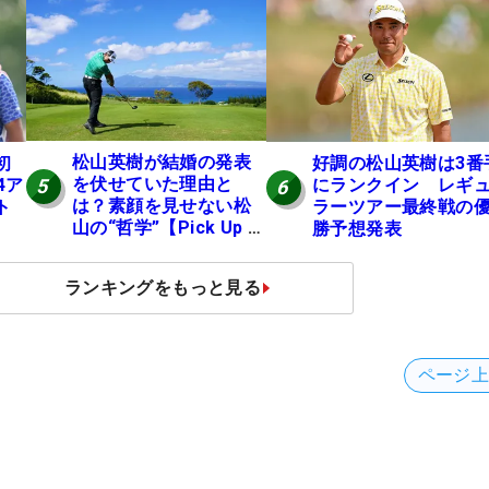
松山英樹が結婚の発表
初
好調の松山英樹は3番
を伏せていた理由と
4ア
にランクイン レギ
5
6
は？素顔を見せない松
ト
ラーツアー最終戦の
山の“哲学”【Pick Up 米
勝予想発表
国男子ツアー十大ニュ
ース】
ランキングをもっと見る
ページ