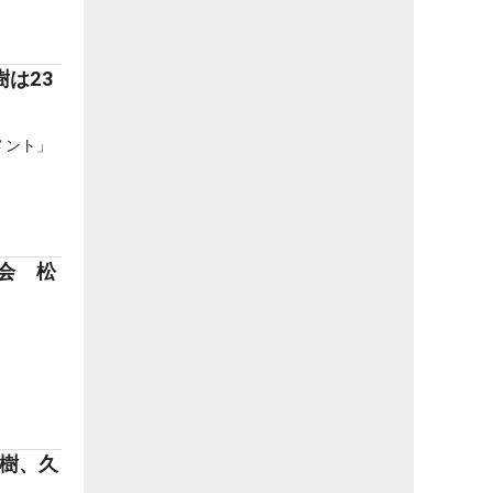
は23
メント」
大会 松
英樹、久