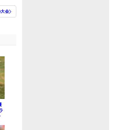
の大会
獲
ラ
子