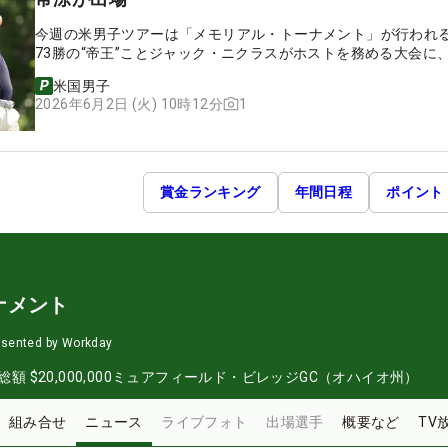
今週の米男子ツアーは「メモリアル・トーナメント」が行われ
73勝の“帝王”ことジャック・ニクラスがホストを務める大会に
は松山英樹、久常涼が出場する。
米国男子
1
2026年6月2日 (火) 10時12分
賞金ランキング
年間日程
ポイント
ナメント
esented by Workday
総額
$20,000,000
ミュアフィールド・ビレッジGC（オハイオ州）
組み合せ
ニュース
ライブフォト
出場選手
概要など
TV