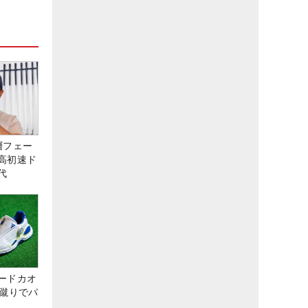
層フェー
高初速ド
代
ードカオ
な蹴りでパ