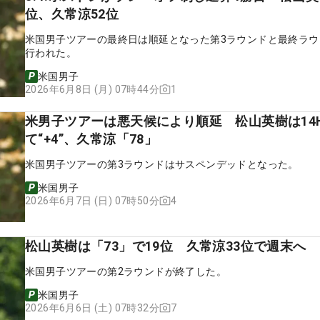
位、久常涼52位
米国男子ツアーの最終日は順延となった第3ラウンドと最終ラウ
行われた。
米国男子
1
2026年6月8日 (月) 07時44分
米男子ツアーは悪天候により順延 松山英樹は14
て“+4”、久常涼「78」
米国男子ツアーの第3ラウンドはサスペンデッドとなった。
米国男子
4
2026年6月7日 (日) 07時50分
松山英樹は「73」で19位 久常涼33位で週末へ
米国男子ツアーの第2ラウンドが終了した。
米国男子
7
2026年6月6日 (土) 07時32分