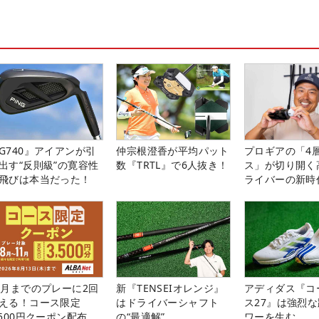
G740』アイアンが引
仲宗根澄香が平均パット
プロギアの「4
出す“反則級”の寛容性
数『TRTL』で6人抜き！
ス」が切り開く
飛びは本当だった！
ライバーの新時
1月までのプレーに2回
新『TENSEIオレンジ』
アディダス『コ
える！コース限定
はドライバーシャフト
ス27』は強烈
,500円クーポン配布
の“最適解”
ワーを生む