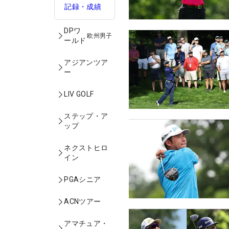
記録・成績
DPワ
欧州男子
ールド
アジアンツア
ー
LIV GOLF
ステップ・ア
ップ
ネクストヒロ
イン
PGAシニア
ACNツアー
アマチュア・