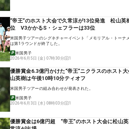
“帝王”のホスト大会で久常涼が13位発進 松山英樹
位 V3かかるS・シェフラーは33位
米国男子ツアーのシグネチャーイベント「メモリアル・トーナ
は第1ラウンドが終了した。
米国男子
1
2026年6月5日 (金) 07時30分
優勝賞金6.3億円かけた“帝王”ニクラスのホスト
山英樹は午後10時10分ティオフ
米国男子ツアーの組み合わせが発表された。
米国男子
1
2026年6月3日 (水) 08時03分
優勝賞金は6億円超 “帝王”のホスト大会に松山
常涼が出場