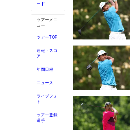
ード
ツアーメニ
ュー
ツアーTOP
速報・スコ
ア
年間日程
ニュース
ライブフォ
ト
ツアー登録
選手