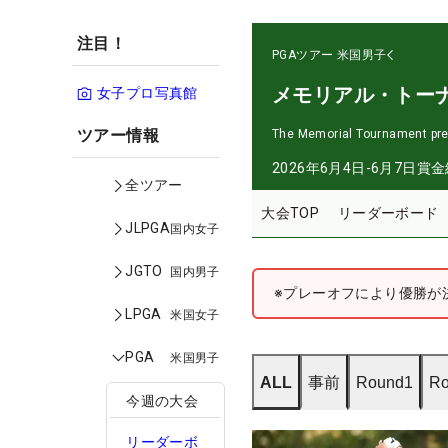
注目！
PGAツアー
米国男子
メモリアル・トー
女子プロ写真館
ツアー情報
The Memorial Tournament pr
2026年6月4日-6月7日
賞金
全ツアー
大会TOP
リーダーボード
JLPGA
国内女子
JGTO
国内男子
※プレーオフにより優勝が
LPGA
米国女子
PGA
米国男子
ALL
事前
Round1
Ro
今週の大会
リーダーボ