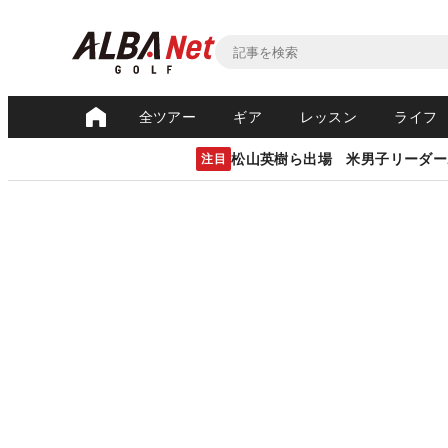
全ツアー
ギア
レッスン
ライフ
松山英樹ら出場 米男子リーダー
注目