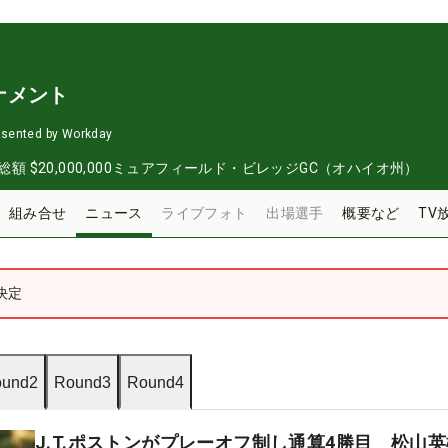
ナメント
esented by Workday
総額
$20,000,000
ミュアフィールド・ビレッジGC（オハイオ州）
組み合せ
ニュース
ライブフォト
出場選手
概要など
TV
決定
und2
Round3
Round4
J.T.ポストンがプレーオフ制し通算4勝目 松山英