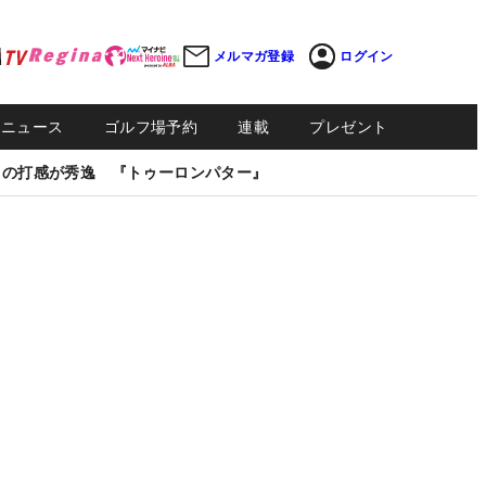
メルマガ登録
ログイン
Sニュース
ゴルフ場予約
連載
プレゼント
しの打感が秀逸 『トゥーロンパター』