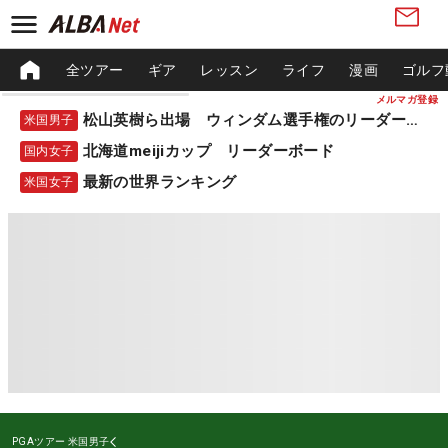
全ツアー
ギア
レッスン
ライフ
漫画
ゴルフ
メルマガ登録
松山英樹ら出場 ウィンダム選手権のリーダーボード
米国男子
北海道meijiカップ リーダーボード
国内女子
最新の世界ランキング
米国女子
PGAツアー
米国男子