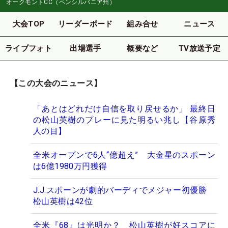
オークモントCC（ペンシルバニア州）
大会TOP
リーダーボード
組み合せ
ニュース
ライブフォト
出場選手
概要など
TV放送予定
【この大会のニュース】
「あとはどれだけ自信を取り戻せるか」 最終日
の松山英樹のプレーに見た明るい兆し【谷原秀
人の目】
全米オープンで6人“億超え” 大金星のスポーン
は6億1980万円獲得
J.J.スポーンが劇的バーディでメジャー初優勝
松山英樹は42位
全米『68』は光明か？ 松山英樹が好スコアに