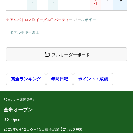
ー
ー
ー
ー
ー
ー
+1
+2
+1
+1
-1
アルバトロス
イーグル
バーティ
ー パー
ボギー
ダブルボギー以上
フルリーダーボード
賞金ランキング
年間日程
ポイント・成績
PGAツアー
米国男子
全米オープン
U.S. Open
2025年6月12日-6月15日
賞金総額
$21,500,000