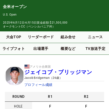
全米オープン
U.S. Open
2025年6月12日-6月15日
賞金総額
$21,500,000
オークモントCC（ペンシルバニア州）
大会TOP
リーダーボード
組み合せ
ニュース
ライブフォト
出場選手
概要など
TV放送予定
アメリカ合衆国
ジェイコブ・ブリッジマン
Jacob Bridgeman
（
26
歳）
プロフィール
成績
ROUND
R
1
R
2
HOLE
F
F