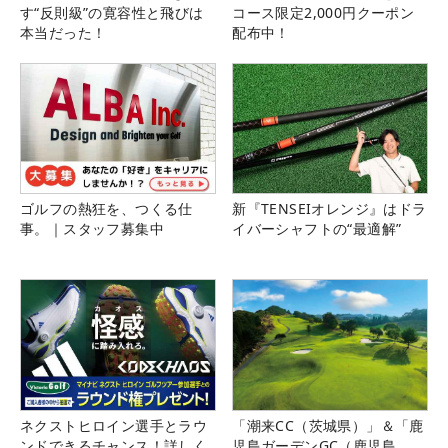
す“反則級”の寛容性と飛びは
コース限定2,000円クーポン
本当だった！
配布中！
ゴルフの熱狂を、つくる仕
新『TENSEIオレンジ』はドラ
事。｜スタッフ募集中
イバーシャフトの“最適解”
ネクストヒロイン選手とラウ
「潮来CC（茨城県）」＆「鹿
ンドできるチャンス！詳しく
児島ガーデンGC（鹿児島