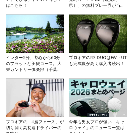
はこちら！
県）」の無料プレー券が当た
る！！
インター5分、都心から60分
プロギアのRS DUOはFW・UT
のフラットな美観コース。大
も完成度が高く購入者続出！
栄カントリー俱楽部（千葉
県）
プロギアの「4層フェース」が
今年も男女プロが強い「キャ
切り開く高初速ドライバーの
ロウェイ」のニュース一覧は