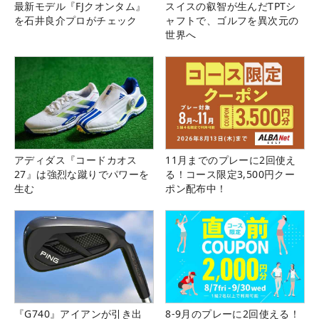
最新モデル『FJクオンタム』
スイスの叡智が生んだTPTシ
を石井良介プロがチェック
ャフトで、ゴルフを異次元の
世界へ
アディダス『コードカオス
11月までのプレーに2回使え
27』は強烈な蹴りでパワーを
る！コース限定3,500円クー
生む
ポン配布中！
『G740』アイアンが引き出
8-9月のプレーに2回使える！