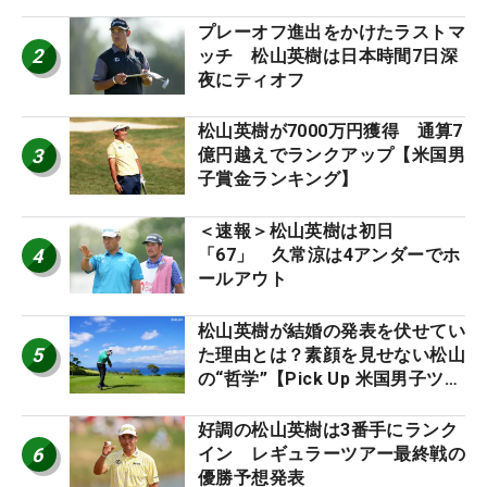
プレーオフ進出をかけたラストマ
2
ッチ 松山英樹は日本時間7日深
夜にティオフ
松山英樹が7000万円獲得 通算7
3
億円越えでランクアップ【米国男
子賞金ランキング】
＜速報＞松山英樹は初日
4
「67」 久常涼は4アンダーでホ
ールアウト
松山英樹が結婚の発表を伏せてい
5
た理由とは？素顔を見せない松山
の“哲学”【Pick Up 米国男子ツア
ー十大ニュース】
好調の松山英樹は3番手にランク
6
イン レギュラーツアー最終戦の
優勝予想発表