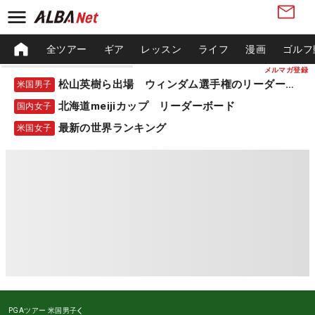
全ツアー
ギア
レッスン
ライフ
漫画
ゴルフ
メルマガ登録
松山英樹ら出場 ウィンダム選手権のリーダーボード
米国男子
北海道meijiカップ リーダーボード
国内女子
最新の世界ランキング
米国女子
PGAツアー
米国男子