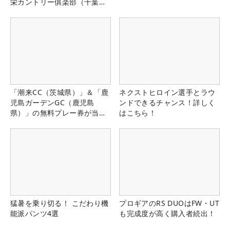
栄カントリー俱楽部（千葉
県）
「潮来CC（茨城県）」＆「鹿
ネクストヒロイン選手とラウ
児島ガーデンGC（鹿児島
ンドできるチャンス！詳しく
県）」の無料プレー券が当た
はこちら！
る！！
猛暑を乗り切る！ こだわり機
プロギアのRS DUOはFW・UT
能派パンツ4選
も完成度が高く購入者続出！