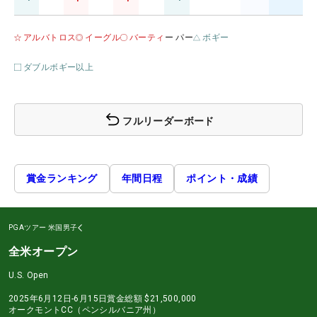
アルバトロス
イーグル
バーティ
ー パー
ボギー
ダブルボギー以上
フルリーダーボード
賞金ランキング
年間日程
ポイント・成績
PGAツアー
米国男子
全米オープン
U.S. Open
2025年6月12日-6月15日
賞金総額
$21,500,000
オークモントCC（ペンシルバニア州）