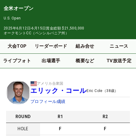
全米オープン
U.S. Open
2025年6月12日-6月15日
賞金総額
$21,500,000
オークモントCC（ペンシルバニア州）
大会TOP
リーダーボード
組み合せ
ニュース
ライブフォト
出場選手
概要など
TV放送予定
アメリカ合衆国
エリック・コール
Eric Cole
（
38
歳）
プロフィール
成績
ROUND
R
1
R
2
HOLE
F
F