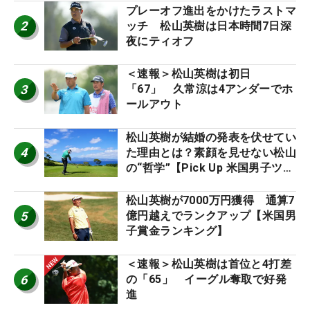
プレーオフ進出をかけたラストマ
2
ッチ 松山英樹は日本時間7日深
夜にティオフ
＜速報＞松山英樹は初日
3
「67」 久常涼は4アンダーでホ
ールアウト
松山英樹が結婚の発表を伏せてい
4
た理由とは？素顔を見せない松山
の“哲学”【Pick Up 米国男子ツア
ー十大ニュース】
松山英樹が7000万円獲得 通算7
5
億円越えでランクアップ【米国男
子賞金ランキング】
＜速報＞松山英樹は首位と4打差
6
の「65」 イーグル奪取で好発
進