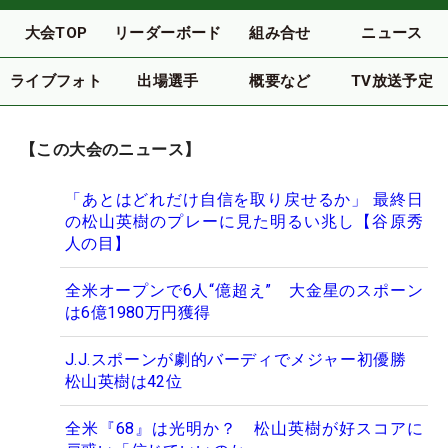
大会TOP
リーダーボード
組み合せ
ニュース
ライブフォト
出場選手
概要など
TV放送予定
【この大会のニュース】
「あとはどれだけ自信を取り戻せるか」 最終日
の松山英樹のプレーに見た明るい兆し【谷原秀
人の目】
全米オープンで6人“億超え” 大金星のスポーン
は6億1980万円獲得
J.J.スポーンが劇的バーディでメジャー初優勝
松山英樹は42位
全米『68』は光明か？ 松山英樹が好スコアに