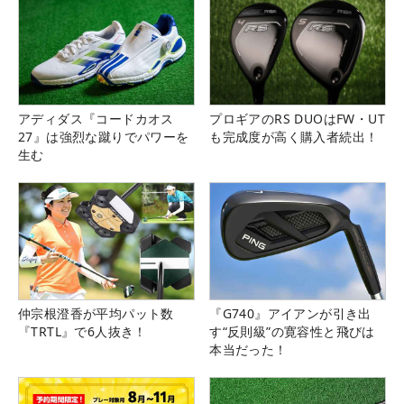
アディダス『コードカオス
プロギアのRS DUOはFW・UT
27』は強烈な蹴りでパワーを
も完成度が高く購入者続出！
生む
仲宗根澄香が平均パット数
『G740』アイアンが引き出
『TRTL』で6人抜き！
す“反則級”の寛容性と飛びは
本当だった！