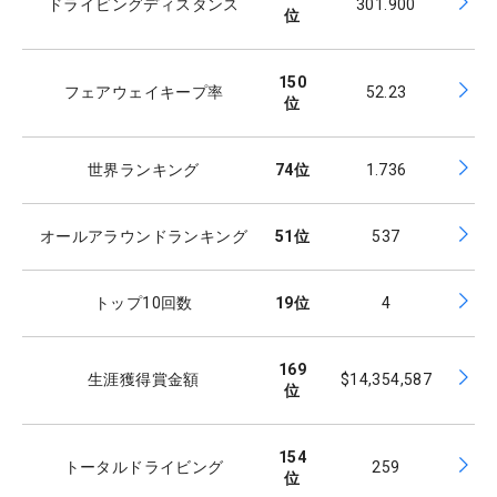
ドライビングディスタンス
301.900
位
150
フェアウェイキープ率
52.23
位
世界ランキング
74
位
1.736
オールアラウンドランキング
51
位
537
トップ10回数
19
位
4
169
生涯獲得賞金額
$14,354,587
位
154
トータルドライビング
259
位