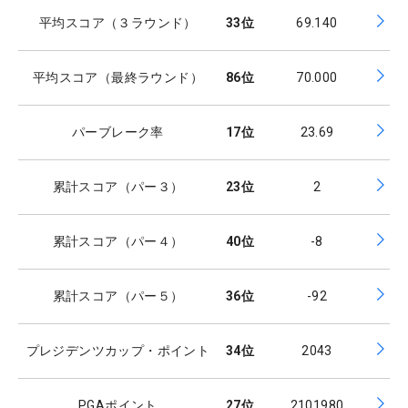
平均スコア（３ラウンド）
33
位
69.140
平均スコア（最終ラウンド）
86
位
70.000
パーブレーク率
17
位
23.69
累計スコア（パー３）
23
位
2
累計スコア（パー４）
40
位
-8
累計スコア（パー５）
36
位
-92
プレジデンツカップ・ポイント
34
位
2043
PGAポイント
27
位
2101980