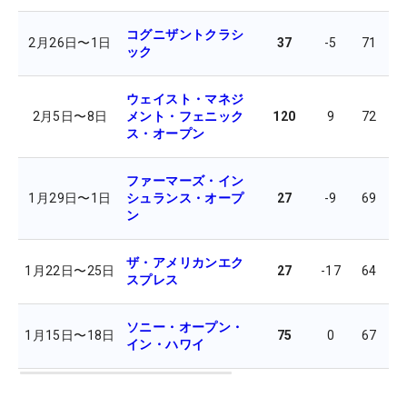
コグニザントクラシ
2月26日
〜
1日
37
-5
71
6
ック
ウェイスト・マネジ
2月5日
〜
8日
メント・フェニック
120
9
72
7
ス・オープン
ファーマーズ・イン
1月29日
〜
1日
シュランス・オープ
27
-9
69
6
ン
ザ・アメリカンエク
1月22日
〜
25日
27
-17
64
6
スプレス
ソニー・オープン・
1月15日
〜
18日
75
0
67
7
イン・ハワイ