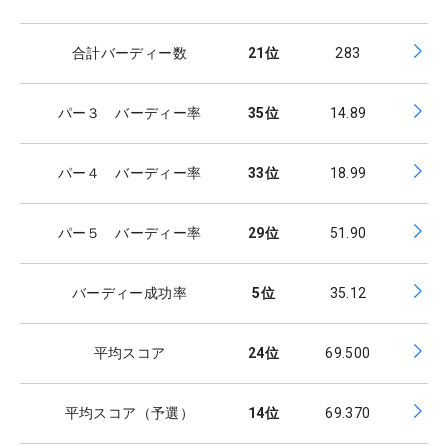
合計バーディー数
21
位
283
パー３ バーディー率
35
位
14.89
パー４ バーディー率
33
位
18.99
パー５ バーディー率
29
位
51.90
バーディー成功率
5
位
35.12
平均スコア
24
位
69.500
平均スコア（予選）
14
位
69.370