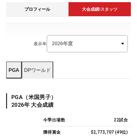
プロフィール
大会成績/スタッツ
表示年
PGA
DPワールド
PGA
（米国男子）
2026
年 大会成績
今季出場数
22
試合
獲得賞金
$2,773,707
(
49
位)