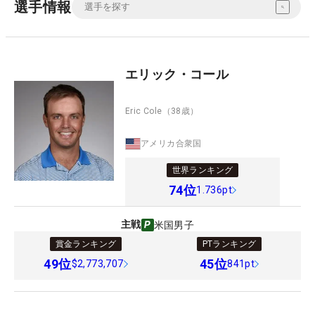
選手情報
エリック・コール
Eric Cole
（38歳）
アメリカ合衆国
世界ランキング
74
位
1.736pt
主戦
米国男子
賞金ランキング
PTランキング
49
位
45
位
$2,773,707
841pt