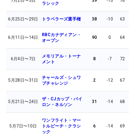
7月2日
〜
5日
39
-10
76
6
ラシック
6月25日
〜
29日
トラベラーズ選手権
38
-10
63
6
RBCカナディアン・
6月11日
〜
14日
90
0
64
7
オープン
メモリアル・トーナ
6月4日
〜
7日
8
-7
72
6
メント
チャールズ・シュワ
5月28日
〜
31日
2
-12
67
6
ブチャレンジ
ザ・CJカップ・バイ
5月21日
〜
24日
31
-14
68
6
ロン・ネルソン
ワンフライト・マー
5月7日
〜
10日
トルビーチ・クラシ
6
-14
69
6
ック