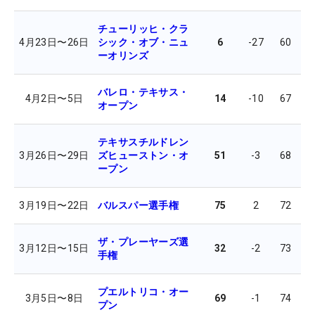
チューリッヒ・クラ
4月23日
〜
26日
シック・オブ・ニュ
6
-27
60
7
ーオリンズ
バレロ・テキサス・
4月2日
〜
5日
14
-10
67
7
オープン
テキサスチルドレン
3月26日
〜
29日
ズヒューストン・オ
51
-3
68
7
ープン
3月19日
〜
22日
バルスパー選手権
75
2
72
7
ザ・プレーヤーズ選
3月12日
〜
15日
32
-2
73
7
手権
プエルトリコ・オー
3月5日
〜
8日
69
-1
74
6
プン