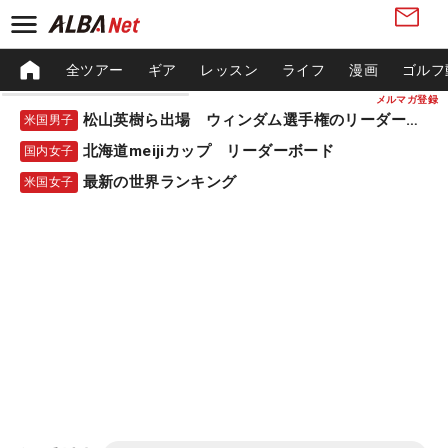
全ツアー
ギア
レッスン
ライフ
漫画
ゴルフ
メルマガ登録
松山英樹ら出場 ウィンダム選手権のリーダーボード
米国男子
北海道meijiカップ リーダーボード
国内女子
最新の世界ランキング
米国女子