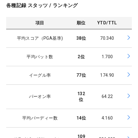
各種記録 スタッツ / ランキング
項目
順位
YTD/TTL
平均スコア（PGA基準)
38
位
70.340
平均パット数
2
位
1.700
イーグル率
77
位
174.90
132
パーオン率
64.22
位
平均バーディー数
14
位
4.160
109