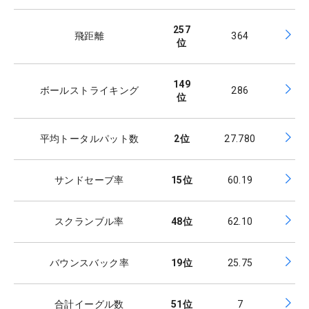
257
飛距離
364
位
149
ボールストライキング
286
位
平均トータルパット数
2
位
27.780
サンドセーブ率
15
位
60.19
スクランブル率
48
位
62.10
バウンスバック率
19
位
25.75
合計イーグル数
51
位
7