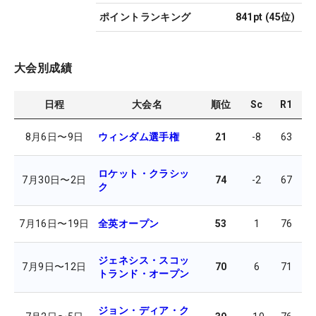
ポイントランキング
841pt
(
45
位)
大会別成績
日程
大会名
順位
Sc
R1
R
8月6日
〜
9日
ウィンダム選手権
21
-8
63
6
ロケット・クラシッ
7月30日
〜
2日
74
-2
67
7
ク
7月16日
〜
19日
全英オープン
53
1
76
6
ジェネシス・スコッ
7月9日
〜
12日
70
6
71
6
トランド・オープン
ジョン・ディア・ク