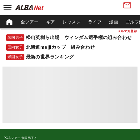
全ツアー
ギア
レッスン
ライフ
漫画
ゴルフ
メルマガ登録
松山英樹ら出場 ウィンダム選手権の組み合わせ
米国男子
北海道meijiカップ 組み合わせ
国内女子
最新の世界ランキング
米国女子
PGAツアー
米国男子