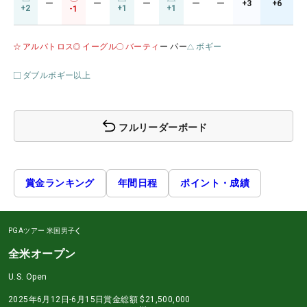
ー
ー
ー
ー
ー
+3
+6
+2
+1
+1
-1
アルバトロス
イーグル
バーティ
ー パー
ボギー
ダブルボギー以上
フルリーダーボード
賞金ランキング
年間日程
ポイント・成績
PGAツアー
米国男子
全米オープン
U.S. Open
2025年6月12日-6月15日
賞金総額
$21,500,000