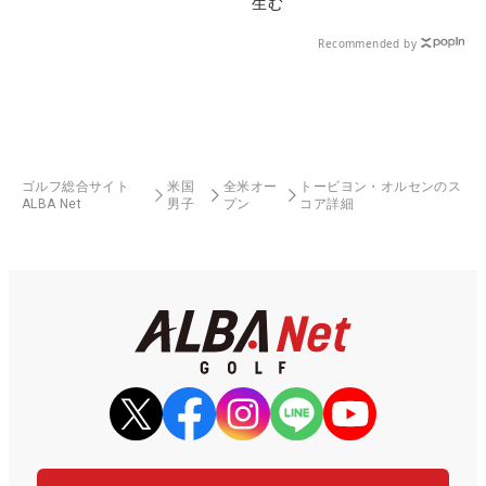
生む
Recommended by
ゴルフ総合サイト
米国
全米オー
トービヨン・オルセンのス
ALBA Net
男子
プン
コア詳細