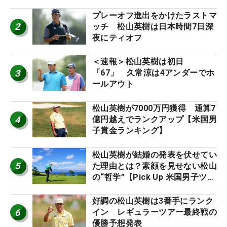
プレーオフ進出をかけたラストマ
2
ッチ 松山英樹は日本時間7日深
夜にティオフ
＜速報＞松山英樹は初日
3
「67」 久常涼は4アンダーでホ
ールアウト
松山英樹が7000万円獲得 通算7
4
億円越えでランクアップ【米国男
子賞金ランキング】
松山英樹が結婚の発表を伏せてい
5
た理由とは？素顔を見せない松山
の“哲学”【Pick Up 米国男子ツア
ー十大ニュース】
好調の松山英樹は3番手にランク
6
イン レギュラーツアー最終戦の
優勝予想発表