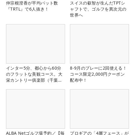
仲宗根澄香が平均パット数
スイスの叡智が生んだTPTシ
『TRTL』で6人抜き！
ャフトで、ゴルフを異次元の
世界へ
インター5分、都心から60分
8-9月のプレーに2回使える！
のフラットな美観コース。大
コース限定2,000円クーポン
栄カントリー俱楽部（千葉
配布中！
県）
ALBA Netゴルフ場予約／【毎
プロギアの「4層フェース」が