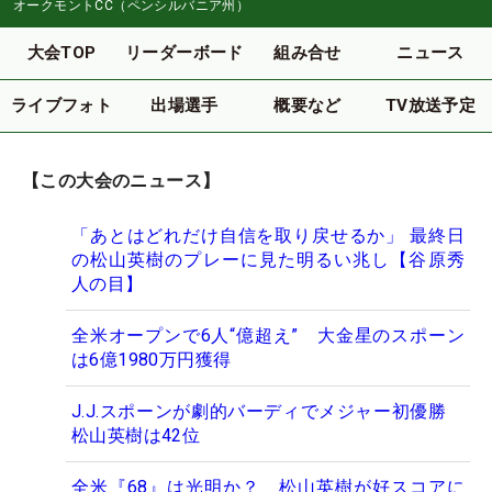
オークモントCC（ペンシルバニア州）
大会TOP
リーダーボード
組み合せ
ニュース
ライブフォト
出場選手
概要など
TV放送予定
【この大会のニュース】
「あとはどれだけ自信を取り戻せるか」 最終日
の松山英樹のプレーに見た明るい兆し【谷原秀
人の目】
全米オープンで6人“億超え” 大金星のスポーン
は6億1980万円獲得
J.J.スポーンが劇的バーディでメジャー初優勝
松山英樹は42位
全米『68』は光明か？ 松山英樹が好スコアに