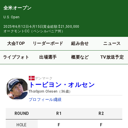
全米オープン
U.S. Open
2025年6月12日-6月15日
賞金総額
$21,500,000
オークモントCC（ペンシルバニア州）
大会TOP
リーダーボード
組み合せ
ニュース
ライブフォト
出場選手
概要など
TV放送予定
デンマーク
トービヨン・オルセン
Thorbjorn Olesen
（
36
歳）
プロフィール
成績
ROUND
R
1
R
2
HOLE
F
F