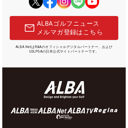
ALBAゴルフニュース
メルマガ登録はこちら
ALBA NetはR&Aのオフィシャルデジタルパートナー、および
USLPGAの日本公式サイトパートナーです。