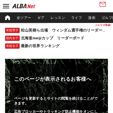
全ツアー
ギア
レッスン
ライフ
漫画
ゴルフ
メルマガ登録
松山英樹ら出場 ウィンダム選手権のリーダーボード
米国男子
北海道meijiカップ リーダーボード
国内女子
最新の世界ランキング
米国女子
このページが表示されるお客様へ
ページを更新するとサイトの閲覧を続けることがで
きます。
広告ブロッカーやトラッキング防止機能をオンにし