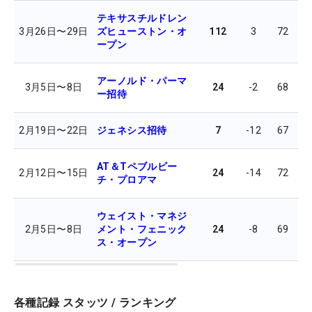
テキサスチルドレン
3月26日
〜
29日
ズヒューストン・オ
112
3
72
7
ープン
アーノルド・パーマ
3月5日
〜
8日
24
-2
68
7
ー招待
2月19日
〜
22日
ジェネシス招待
7
-12
67
6
AT＆Tペブルビー
2月12日
〜
15日
24
-14
72
6
チ・プロアマ
ウェイスト・マネジ
2月5日
〜
8日
メント・フェニック
24
-8
69
6
ス・オープン
各種記録 スタッツ / ランキング