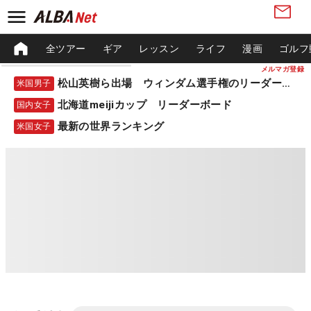
全ツアー
ギア
レッスン
ライフ
漫画
ゴルフ
メルマガ登録
松山英樹ら出場 ウィンダム選手権のリーダーボード
米国男子
北海道meijiカップ リーダーボード
国内女子
最新の世界ランキング
米国女子