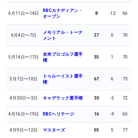
RBCカナディアン・
6月11日
〜
14日
8
-12
66
6
オープン
メモリアル・トーナ
6月4日
〜
7日
27
0
70
7
メント
全米プロゴルフ選手
5月14日
〜
17日
35
1
70
7
権
トゥルーイスト選手
5月7日
〜
10日
67
6
73
7
権
4月30日
〜
3日
キャデラック選手権
30
-5
72
7
4月16日
〜
19日
RBCヘリテージ
16
-9
65
7
4月9日
〜
12日
マスターズ
55
5
77
7