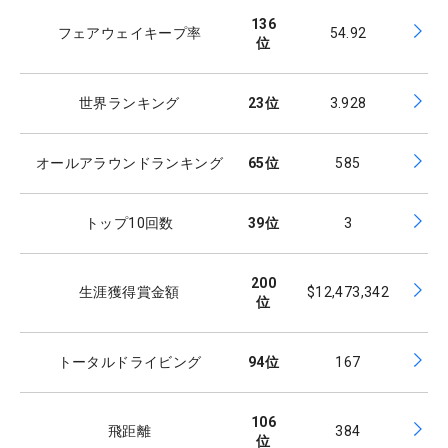
136
フェアウェイキープ率
54.92
位
世界ランキング
23
位
3.928
オールアラウンドランキング
65
位
585
トップ10回数
39
位
3
200
生涯獲得賞金額
$12,473,342
位
トータルドライビング
94
位
167
106
飛距離
384
位