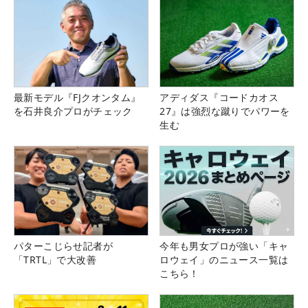
最新モデル『FJクオンタム』
アディダス『コードカオス
を石井良介プロがチェック
27』は強烈な蹴りでパワーを
生む
パターこじらせ記者が
今年も男女プロが強い「キャ
「TRTL」で大改善
ロウェイ」のニュース一覧は
こちら！