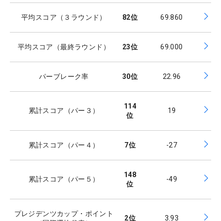
平均スコア（３ラウンド）
82
位
69.860
平均スコア（最終ラウンド）
23
位
69.000
パーブレーク率
30
位
22.96
114
累計スコア（パー３）
19
位
累計スコア（パー４）
7
位
-27
148
累計スコア（パー５）
-49
位
プレジデンツカップ・ポイント
2
位
3.93