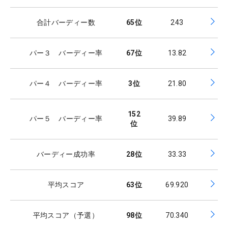
合計バーディー数
65
位
243
パー３ バーディー率
67
位
13.82
パー４ バーディー率
3
位
21.80
152
パー５ バーディー率
39.89
位
バーディー成功率
28
位
33.33
平均スコア
63
位
69.920
平均スコア（予選）
98
位
70.340