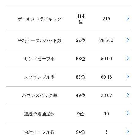
114
ボールストライキング
219
位
平均トータルパット数
52
位
28.600
サンドセーブ率
88
位
50.00
スクランブル率
83
位
60.16
バウンスバック率
49
位
23.67
連続予選通過数
9
位
10
合計イーグル数
94
位
5