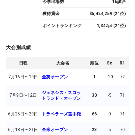
今季出場数
16
試合
獲得賞金
$5,424,259
(
21
位)
ポイントランキング
1,342pt
(
21
位)
大会別成績
日程
大会名
順位
Sc
R1
R
7月16日
〜
19日
全英オープン
1
-10
72
6
ジェネシス・スコッ
7月9日
〜
12日
30
-5
71
6
トランド・オープン
6月25日
〜
29日
トラベラーズ選手権
66
0
71
7
6月18日
〜
21日
全米オープン
23
5
70
7