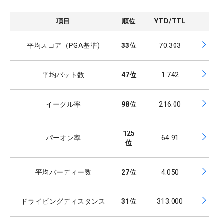
項目
順位
YTD/TTL
平均スコア（PGA基準)
33
位
70.303
平均パット数
47
位
1.742
イーグル率
98
位
216.00
125
パーオン率
64.91
位
平均バーディー数
27
位
4.050
ドライビングディスタンス
31
位
313.000