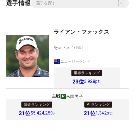
選手情報
ライアン・フォックス
Ryan Fox
（39歳）
ニュージーランド
世界ランキング
23
位
3.928pt
主戦
米国男子
賞金ランキング
PTランキング
21
位
21
位
$5,424,259
1,342pt