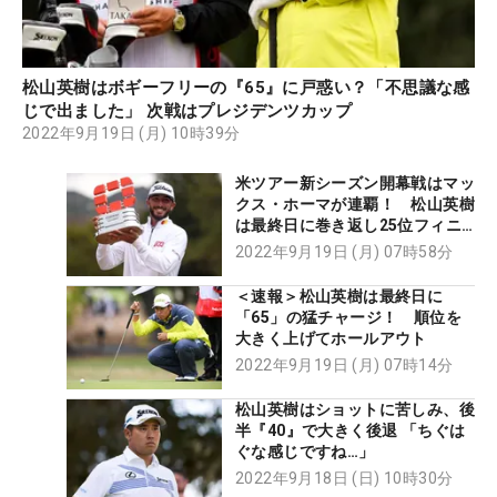
松山英樹はボギーフリーの『65』に戸惑い？「不思議な感
じで出ました」 次戦はプレジデンツカップ
2022年9月19日 (月) 10時39分
米ツアー新シーズン開幕戦はマッ
クス・ホーマが連覇！ 松山英樹
は最終日に巻き返し25位フィニ
ッシュ
2022年9月19日 (月) 07時58分
＜速報＞松山英樹は最終日に
「65」の猛チャージ！ 順位を
大きく上げてホールアウト
2022年9月19日 (月) 07時14分
松山英樹はショットに苦しみ、後
半『40』で大きく後退 「ちぐは
ぐな感じですね…」
2022年9月18日 (日) 10時30分