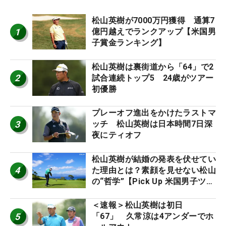
松山英樹が7000万円獲得 通算7
1
億円越えでランクアップ【米国男
子賞金ランキング】
松山英樹は裏街道から「64」で2
2
試合連続トップ5 24歳がツアー
初優勝
プレーオフ進出をかけたラストマ
3
ッチ 松山英樹は日本時間7日深
夜にティオフ
松山英樹が結婚の発表を伏せてい
4
た理由とは？素顔を見せない松山
の“哲学”【Pick Up 米国男子ツア
ー十大ニュース】
＜速報＞松山英樹は初日
5
「67」 久常涼は4アンダーでホ