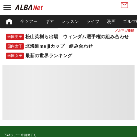
全ツアー
ギア
レッスン
ライフ
漫画
ゴルフ
メルマガ登録
松山英樹ら出場 ウィンダム選手権の組み合わせ
米国男子
北海道meijiカップ 組み合わせ
国内女子
最新の世界ランキング
米国女子
PGAツアー
米国男子