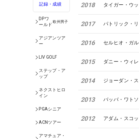
2018
記録・成績
タイガー・ウッ
DPワ
欧州男子
2017
パトリック・リ
ールド
アジアンツア
2016
セルヒオ・ガル
ー
LIV GOLF
2015
ダニー・ウィレ
ステップ・ア
ップ
2014
ジョーダン・ス
ネクストヒロ
イン
2013
バッバ・ワトソ
PGAシニア
2012
アダム・スコッ
ACNツアー
アマチュア・