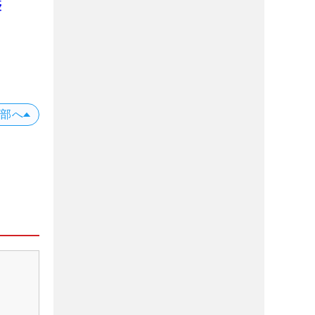
優
上部へ