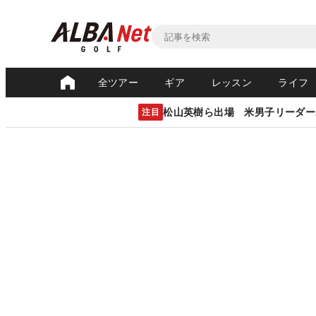
全ツアー
ギア
レッスン
ライフ
松山英樹ら出場 米男子リーダー
注目