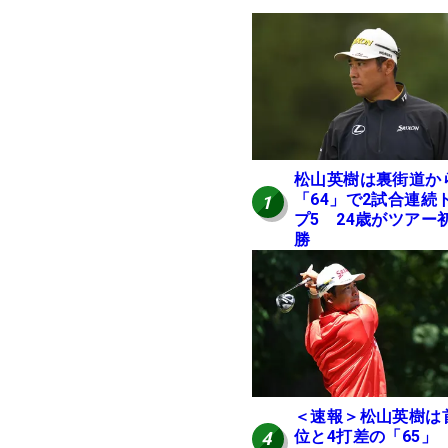
松山英樹は裏街道か
「64」で2試合連続
1
プ5 24歳がツアー
勝
＜速報＞松山英樹は
位と4打差の「65」
4