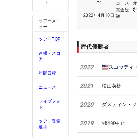
〜
コース
ード
賞金総
$
2022年4月10日
額
ツアーメニ
ュー
ツアーTOP
歴代優勝者
速報・スコ
ア
2022
スコッティ
年間日程
2021
松山英樹
ニュース
ライブフォ
2020
ダスティン・ジ
ト
ツアー登録
2019
※開催中止
選手