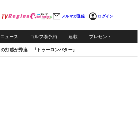
メルマガ登録
ログイン
Sニュース
ゴルフ場予約
連載
プレゼント
しの打感が秀逸 『トゥーロンパター』