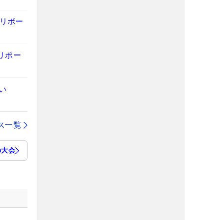
地リポー
リポー
い
ス一覧
の大会