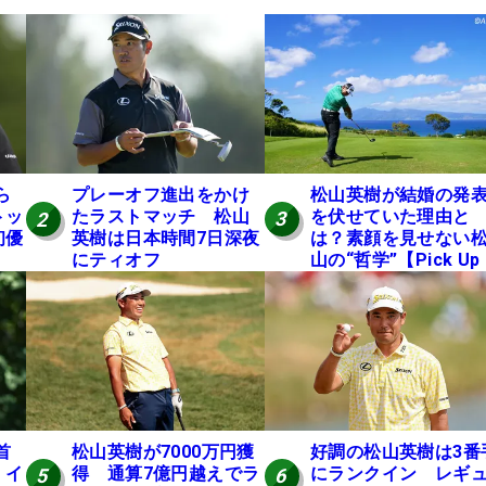
松山英樹が結婚の発
ら
プレーオフ進出をかけ
を伏せていた理由と
トッ
たラストマッチ 松山
3
2
は？素顔を見せない
初優
英樹は日本時間7日深夜
山の“哲学”【Pick Up
にティオフ
国男子ツアー十大ニ
ース】
首
松山英樹が7000万円獲
好調の松山英樹は3番
 イ
得 通算7億円越えでラ
にランクイン レギ
5
6